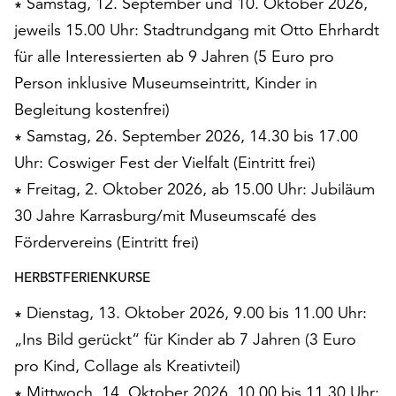
∗ Samstag, 12. September und 10. Oktober 2026,
Möchten
jeweils 15.00 Uhr: Stadtrundgang mit Otto Ehrhardt
Sie
die
für alle Interessierten ab 9 Jahren (5 Euro pro
verwendeten
Person inklusive Museumseintritt, Kinder in
Cookies
Begleitung kostenfrei)
anpassen,
erreichen
∗ Samstag, 26. September 2026, 14.30 bis 17.00
Sie
Uhr: Coswiger Fest der Vielfalt (Eintritt frei)
die
∗ Freitag, 2. Oktober 2026, ab 15.00 Uhr: Jubiläum
Einstellungen
über
30 Jahre Karrasburg/mit Museumscafé des
die
Fördervereins (Eintritt frei)
Schaltfläche
„Auswählen“.
HERBSTFERIENKURSE
Weitere
∗ Dienstag, 13. Oktober 2026, 9.00 bis 11.00 Uhr:
Informationen
„Ins Bild gerückt“ für Kinder ab 7 Jahren (3 Euro
finden
pro Kind, Collage als Kreativteil)
Sie
in
∗ Mittwoch, 14. Oktober 2026, 10.00 bis 11.30 Uhr: