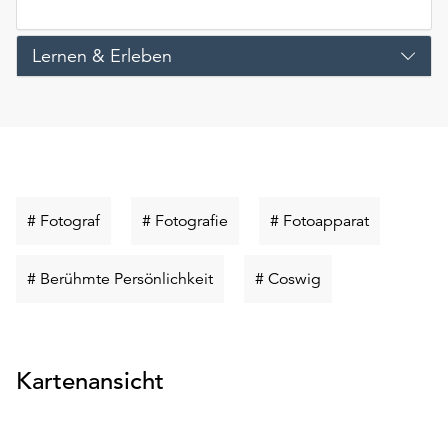
Lernen & Erleben
Schlüsselwort
Schlüsselwort
Schlüsselw
# Fotograf
# Fotografie
# Fotoapparat
suchen
suchen
suchen
Schlüsselwort
Schlüsselwort
# Berühmte Persönlichkeit
# Coswig
suchen
suchen
Kartenansicht