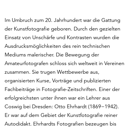
auf
„Alle
akzeptieren“,
Im Umbruch zum 20. Jahrhundert war die Gattung
um
der Kunstfotografie geboren. Durch den gezielten
alle
Einsatz von Unschärfe und Kontrasten wurden die
Cookies
zu
Ausdrucksmöglichkeiten des rein technischen
akzeptieren.
Mediums malerischer. Die Bewegung der
Sie
Amateurfotografen schloss sich weltweit in Vereinen
können
zusammen. Sie trugen Wettbewerbe aus,
Ihr
Einverständnis
organisierten Kurse, Vorträge und publizierten
jederzeit
Fachbeiträge in Fotografie-Zeitschriften. Einer der
ändern
erfolgreichsten unter ihnen war ein Lehrer aus
und
widerrufen.
Coswig bei Dresden: Otto Ehrhardt (1869−1942).
Dafür
Er war auf dem Gebiet der Kunstfotografie reiner
steht
Autodidakt. Ehrhardts Fotografien bezeugen bis
Ihnen