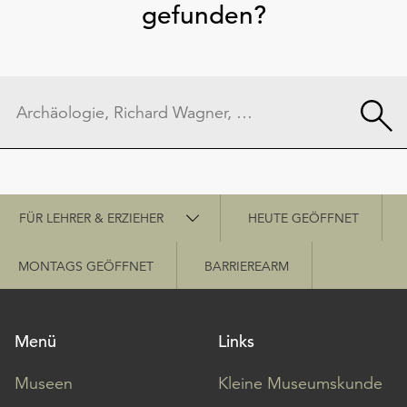
gefunden?
Schnellzugriff
FÜR LEHRER & ERZIEHER
HEUTE GEÖFFNET
MONTAGS GEÖFFNET
BARRIEREARM
Menü
Links
Museen
Kleine Museumskunde