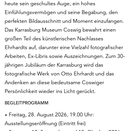
am
heute sein geschultes Auge, ein hohes
Ende
Einfühlungsvermögen und seine Begabung, den
der
perfekten Bildausschnitt und Moment einzufangen.
Seite
die
Das Karrasburg Museum Coswig bewahrt einen
Schaltfläche
großen Teil des künstlerischen Nachlasses
„Cookie-
Ehrhardts auf, darunter eine Vielzahl fotografischer
Einstellungen“
Arbeiten, Ex-Libris sowie Auszeichnungen. Zum 30-
zur
Verfügung.
jährigen Jubiläum der Karrasburg wird das
Funktionale
fotografische Werk von Otto Ehrhardt und das
Cookies
Andenken an diese bedeutsame Coswiger
werden
auch
Persönlichkeit wieder ins Licht gerückt.
ohne
BEGLEITPROGRAMM
Ihr
Einverständnis
∗ Freitag, 28. August 2026, 19.00 Uhr:
weiterhin
Ausstellungseröffnung (Eintritt frei)
ausgeführt.