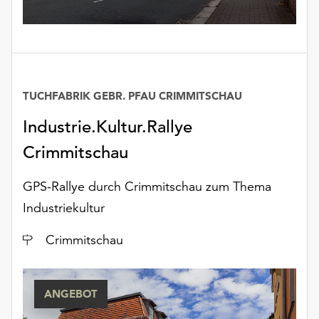
unserer
Datenschutzerklärung
oder
dem
Impressum
.
TUCHFABRIK GEBR. PFAU CRIMMITSCHAU
Industrie.Kultur.Rallye
Crimmitschau
GPS-Rallye durch Crimmitschau zum Thema
Industriekultur
Ort
Crimmitschau
ANGEBOT