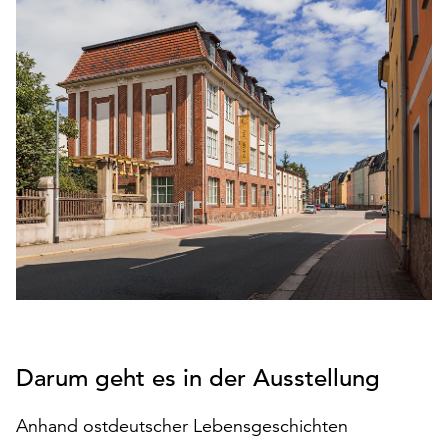
den
Betrieb
der
Seite
notwendig
sind
(funktionale
Cookies),
sowie
solche,
die
lediglich
zu
anonymen
Statistikzwecken
genutzt
Darum geht es in der Ausstellung
werden.
Klicken
Anhand ostdeutscher Lebensgeschichten
Sie