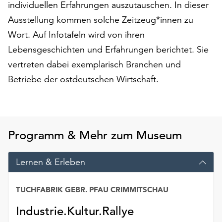
individuellen Erfahrungen auszutauschen. In dieser
am
Ende
Ausstellung kommen solche Zeitzeug*innen zu
der
Wort. Auf Infotafeln wird von ihren
Seite
Lebensgeschichten und Erfahrungen berichtet. Sie
die
Schaltfläche
vertreten dabei exemplarisch Branchen und
„Cookie-
Betriebe der ostdeutschen Wirtschaft.
Einstellungen“
zur
Verfügung.
Funktionale
Cookies
Programm & Mehr zum Museum
werden
auch
Lernen & Erleben
ohne
Ihr
Einverständnis
TUCHFABRIK GEBR. PFAU CRIMMITSCHAU
weiterhin
Industrie.Kultur.Rallye
ausgeführt.