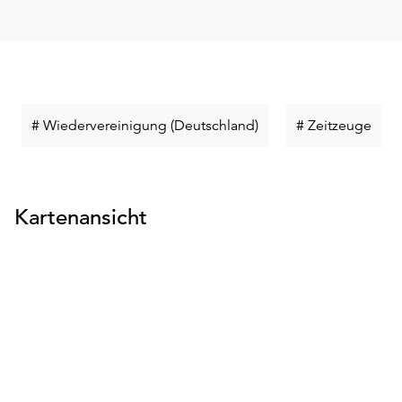
Schlüsselwort
Schl
# Wiedervereinigung (Deutschland)
# Zeitzeuge
suchen
such
Kartenansicht