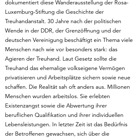
dokumentiert diese Wanderausstellung der Rosa-
auf
Luxemburg-Stiftung die Geschichte der
„Alle
akzeptieren“,
Treuhandanstalt. 30 Jahre nach der politischen
um
Wende in der DDR, der Grenzöffnung und der
alle
deutschen Vereinigung beschäftigt ein Thema viele
Cookies
Menschen nach wie vor besonders stark: das
zu
akzeptieren.
Agieren der Treuhand. Laut Gesetz sollte die
Sie
Treuhand das ehemalige volkseigene Vermögen
können
privatisieren und Arbeitsplätze sichern sowie neue
Ihr
Einverständnis
schaffen. Die Realität sah oft anders aus. Millionen
jederzeit
Menschen wurden arbeitslos. Sie erlebten
ändern
Existenzangst sowie die Abwertung ihrer
und
widerrufen.
beruflichen Qualifikation und ihrer individuellen
Dafür
Lebensleistungen. In letzter Zeit ist das Bedürfnis
steht
der Betroffenen gewachsen, sich über die
Ihnen