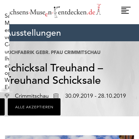
widerrufen.
Umscha
Sachsens-
Naviga
Museen-
entdecken.de
Ausstellungen
verwendet
Cookies,
um
TUCHFABRIK GEBR. PFAU CRIMMITSCHAU
Ihnen
Schicksal Treuhand –
ein
optimales
Treuhand Schicksale
Webseiten-
Erlebnis
zu
Ort
Datum
Crimmitschau
30.09.2019 - 28.10.2019
bieten.
ALLE AKZEPTIEREN
Dazu
zählen
Cookies,
die
für