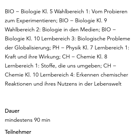
Möchten
Sie
BIO − Biologie Kl. 5 Wahlbereich 1: Vom Probieren
die
zum Experimentieren; BIO − Biologie Kl. 9
verwendeten
Wahlbereich 2: Biologie in den Medien; BIO −
Cookies
Biologie Kl. 10 Lernbereich 3: Biologische Probleme
anpassen,
erreichen
der Globalisierung; PH − Physik Kl. 7 Lernbereich 1:
Sie
Kraft und ihre Wirkung; CH − Chemie Kl. 8
die
Lernbereich 1: Stoffe, die uns umgeben; CH −
Einstellungen
über
Chemie Kl. 10 Lernbereich 4: Erkennen chemischer
die
Reaktionen und ihres Nutzens in der Lebenswelt
Schaltfläche
„Auswählen“.
Weitere
Dauer
Informationen
finden
mindestens 90 min
Sie
Teilnehmer
in