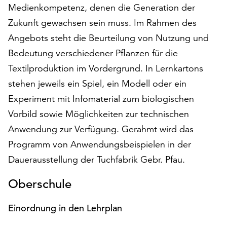
am
Medienkompetenz, denen die Generation der
Ende
Zukunft gewachsen sein muss. Im Rahmen des
der
Angebots steht die Beurteilung von Nutzung und
Seite
die
Bedeutung verschiedener Pflanzen für die
Schaltfläche
Textilproduktion im Vordergrund. In Lernkartons
„Cookie-
stehen jeweils ein Spiel, ein Modell oder ein
Einstellungen“
zur
Experiment mit Infomaterial zum biologischen
Verfügung.
Vorbild sowie Möglichkeiten zur technischen
Funktionale
Anwendung zur Verfügung. Gerahmt wird das
Cookies
Programm von Anwendungsbeispielen in der
werden
auch
Dauerausstellung der Tuchfabrik Gebr. Pfau.
ohne
Ihr
Oberschule
Einverständnis
weiterhin
Einordnung in den Lehrplan
ausgeführt.