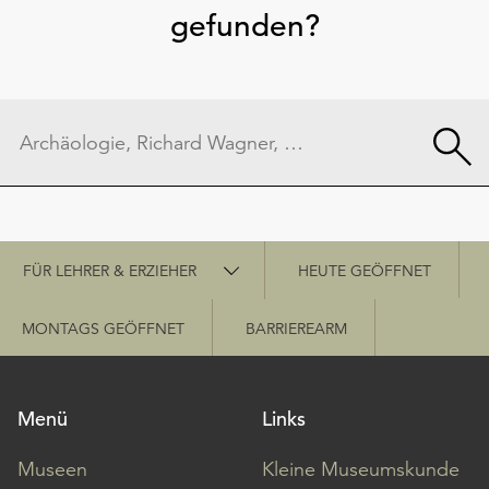
gefunden?
Schnellzugriff
FÜR LEHRER & ERZIEHER
HEUTE GEÖFFNET
MONTAGS GEÖFFNET
BARRIEREARM
Menü
Links
Museen
Kleine Museumskunde