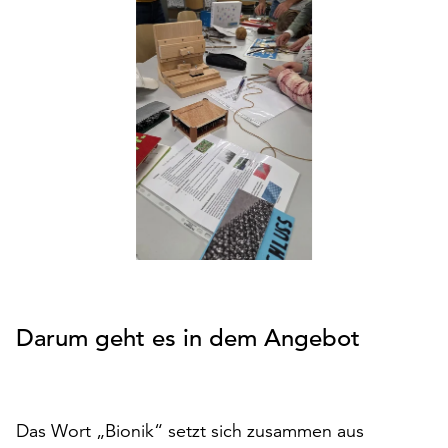
den
Betrieb
der
Seite
notwendig
sind
(funktionale
Cookies),
sowie
solche,
die
lediglich
zu
anonymen
Darum geht es in dem Angebot
Statistikzwecken
genutzt
werden.
Klicken
Das Wort „Bionik“ setzt sich zusammen aus
Sie