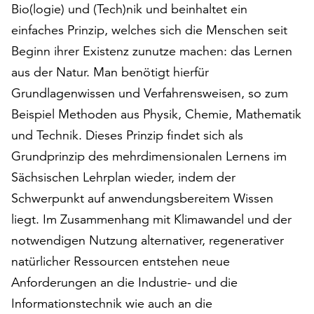
Bio(logie) und (Tech)nik und beinhaltet ein
auf
einfaches Prinzip, welches sich die Menschen seit
„Alle
akzeptieren“,
Beginn ihrer Existenz zunutze machen: das Lernen
um
aus der Natur. Man benötigt hierfür
alle
Grundlagenwissen und Verfahrensweisen, so zum
Cookies
zu
Beispiel Methoden aus Physik, Chemie, Mathematik
akzeptieren.
und Technik. Dieses Prinzip findet sich als
Sie
Grundprinzip des mehrdimensionalen Lernens im
können
Ihr
Sächsischen Lehrplan wieder, indem der
Einverständnis
Schwerpunkt auf anwendungsbereitem Wissen
jederzeit
liegt. Im Zusammenhang mit Klimawandel und der
ändern
und
notwendigen Nutzung alternativer, regenerativer
widerrufen.
natürlicher Ressourcen entstehen neue
Dafür
Anforderungen an die Industrie- und die
steht
Informationstechnik wie auch an die
Ihnen