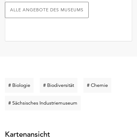
ALLE ANGEBOTE DES MUSEUMS
Schlüsselwort
Schlüsselwort
Schlüsselwor
# Biologie
# Biodiversität
# Chemie
suchen
suchen
suchen
Schlüsselwort
# Sächsisches Industriemuseum
suchen
Kartenansicht