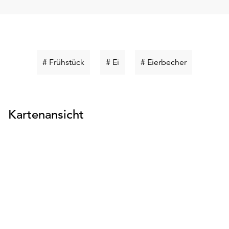
Schlüsselwort
Schlüsselwort
Schlüsselwo
# Frühstück
# Ei
# Eierbecher
suchen
suchen
suchen
Kartenansicht