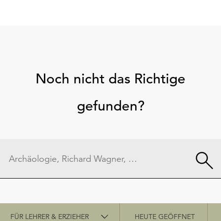
Noch nicht das Richtige
gefunden?
Schnellzugriff
FÜR LEHRER & ERZIEHER
HEUTE GEÖFFNET