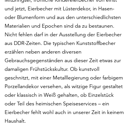
am
und jetzt, Eierbecher mit Lüsterdekor, in Hasen-
Ende
der
oder Blumenform und aus den unterschiedlichsten
Seite
Materialien und Epochen sind da zu bestaunen.
die
Nicht fehlen darf in der Ausstellung der Eierbecher
Schaltfläche
„Cookie-
aus DDR-Zeiten. Die typischen Kunststoffbecher
Einstellungen“
erzählen neben anderen diversen
zur
Gebrauchsgegenständen aus dieser Zeit etwas zur
Verfügung.
damaligen Frühstückskultur. Ob kunstvoll
Funktionale
Cookies
geschnitzt, mit einer Metalllegierung oder farbigem
werden
Porzellandekor versehen, als witzige Figur gestaltet
auch
oder klassisch in Weiß gehalten, ob Einzelstück
ohne
Ihr
oder Teil des heimischen Speiseservices – ein
Einverständnis
Eierbecher fehlt wohl auch in unserer Zeit in keinem
weiterhin
Haushalt.
ausgeführt.