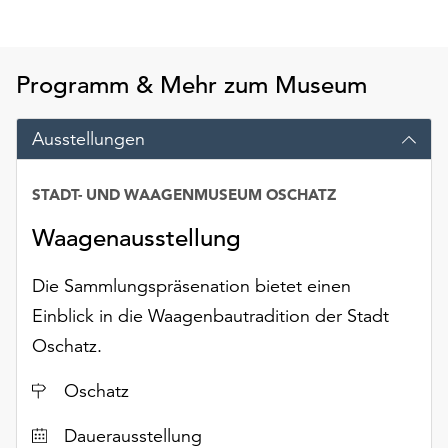
Möchten
Sie
die
Programm & Mehr zum Museum
verwendeten
Cookies
anpassen,
Ausstellungen
erreichen
Sie
STADT- UND WAAGENMUSEUM OSCHATZ
die
Datum
Einstellungen
Waagenausstellung
über
die
Die Sammlungspräsenation bietet einen
Schaltfläche
„Auswählen“.
Einblick in die Waagenbautradition der Stadt
Oschatz.
Weitere
Informationen
Ort
Oschatz
finden
Sie
Dauerausstellung
in