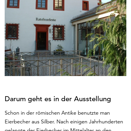
den
Betrieb
der
Seite
notwendig
sind
(funktionale
Cookies),
sowie
solche,
die
lediglich
zu
anonymen
Darum geht es in der Ausstellung
Statistikzwecken
genutzt
werden.
Schon in der römischen Antike benutzte man
Eierbecher aus Silber. Nach einigen Jahrhunderten
Klicken
gelangte der Eierbecher im Mittelalter an den
Sie