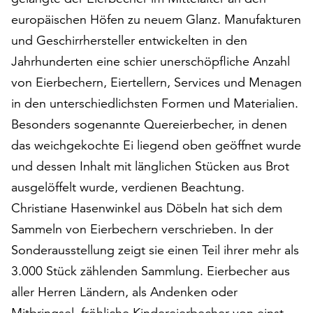
auf
europäischen Höfen zu neuem Glanz. Manufakturen
„Alle
und Geschirrhersteller entwickelten in den
akzeptieren“,
Jahrhunderten eine schier unerschöpfliche Anzahl
um
alle
von Eierbechern, Eiertellern, Services und Menagen
Cookies
in den unterschiedlichsten Formen und Materialien.
zu
Besonders sogenannte Quereierbecher, in denen
akzeptieren.
Sie
das weichgekochte Ei liegend oben geöffnet wurde
können
und dessen Inhalt mit länglichen Stücken aus Brot
Ihr
ausgelöffelt wurde, verdienen Beachtung.
Einverständnis
jederzeit
Christiane Hasenwinkel aus Döbeln hat sich dem
ändern
Sammeln von Eierbechern verschrieben. In der
und
Sonderausstellung zeigt sie einen Teil ihrer mehr als
widerrufen.
3.000 Stück zählenden Sammlung. Eierbecher aus
Dafür
steht
aller Herren Ländern, als Andenken oder
Ihnen
Mitbringsel, fröhliche Kindereierbecher von einst