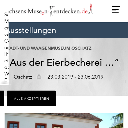
widerrufen.
Umscha
Sachsens-
Naviga
Museen-
entdecken.de
Ausstellungen
verwendet
Cookies,
um
STADT- UND WAAGENMUSEUM OSCHATZ
Ihnen
„Aus der Eierbecherei …“
ein
optimales
Webseiten-
Ort
Datum
Oschatz
23.03.2019 - 23.06.2019
Erlebnis
zu
bieten.
ALLE AKZEPTIEREN
Dazu
zählen
Cookies,
die
für