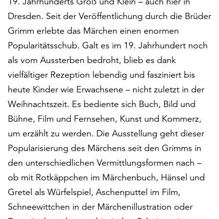
19. Jahrhunderts Groß und Klein – auch hier in
auf
Dresden. Seit der Veröffentlichung durch die Brüder
„Alle
Grimm erlebte das Märchen einen enormen
akzeptieren“,
um
Popularitätsschub. Galt es im 19. Jahrhundert noch
alle
als vom Aussterben bedroht, blieb es dank
Cookies
vielfältiger Rezeption lebendig und fasziniert bis
zu
akzeptieren.
heute Kinder wie Erwachsene – nicht zuletzt in der
Sie
Weihnachtszeit. Es bediente sich Buch, Bild und
können
Bühne, Film und Fernsehen, Kunst und Kommerz,
Ihr
um erzählt zu werden. Die Ausstellung geht dieser
Einverständnis
jederzeit
Popularisierung des Märchens seit den Grimms in
ändern
den unterschiedlichen Vermittlungsformen nach –
und
ob mit Rotkäppchen im Märchenbuch, Hänsel und
widerrufen.
Dafür
Gretel als Würfelspiel, Aschenputtel im Film,
steht
Schneewittchen in der Märchenillustration oder
Ihnen