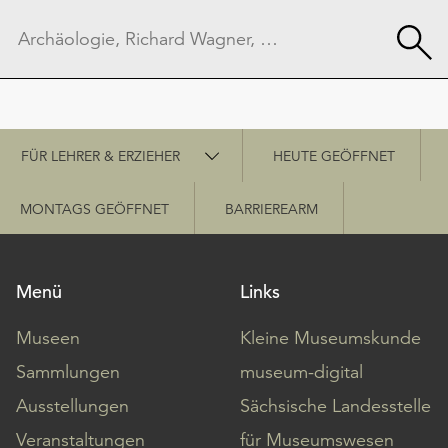
Schnellzugriff
FÜR LEHRER & ERZIEHER
HEUTE GEÖFFNET
MONTAGS GEÖFFNET
BARRIEREARM
Menü
Links
Museen
Kleine Museumskunde
Sammlungen
museum-digital
Ausstellungen
Sächsische Landesstelle
Veranstaltungen
für Museumswesen