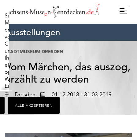
widerrufen.
Umscha
Sachsens-
Naviga
Museen-
entdecken.de
Ausstellungen
verwendet
Cookies,
um
STADTMUSEUM DRESDEN
Ihnen
Vom Märchen, das auszog,
ein
optimales
erzählt zu werden
Webseiten-
Erlebnis
zu
Ort
Datum
Dresden
01.12.2018 - 31.03.2019
bieten.
ALLE AKZEPTIEREN
Dazu
zählen
Cookies,
die
für