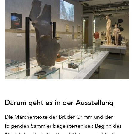
den
Betrieb
der
Seite
notwendig
sind
(funktionale
Cookies),
sowie
solche,
die
lediglich
zu
anonymen
Statistikzwecken
Darum geht es in der Ausstellung
genutzt
werden.
Die Märchentexte der Brüder Grimm und der
folgenden Sammler begeisterten seit Beginn des
Klicken
Sie