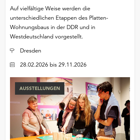
Möchten
Auf vielfältige Weise werden die
Sie
unterschiedlichen Etappen des Platten-
die
verwendeten
Wohnungsbaus in der DDR und in
Cookies
Westdeutschland vorgestellt.
anpassen,
erreichen
Ort
Dresden
Sie
die
Datum
28.02.2026
bis 29.11.2026
Einstellungen
über
die
AUSSTELLUNGEN
Schaltfläche
„Auswählen“.
Weitere
Informationen
finden
Sie
in