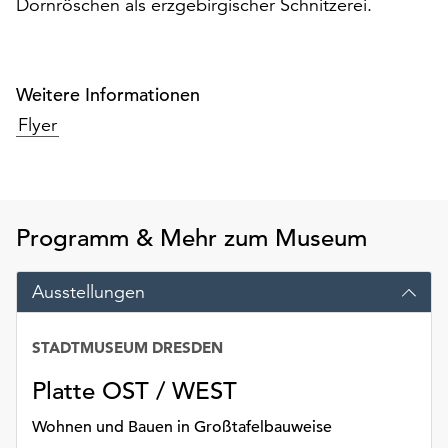
Dornröschen als erzgebirgischer Schnitzerei.
am
Ende
der
Seite
Weitere Informationen
die
Flyer
Schaltfläche
„Cookie-
Einstellungen“
zur
Verfügung.
Programm & Mehr zum Museum
Funktionale
Cookies
werden
Ausstellungen
auch
ohne
STADTMUSEUM DRESDEN
Ihr
Einverständnis
Platte OST / WEST
weiterhin
ausgeführt.
Wohnen und Bauen in Großtafelbauweise