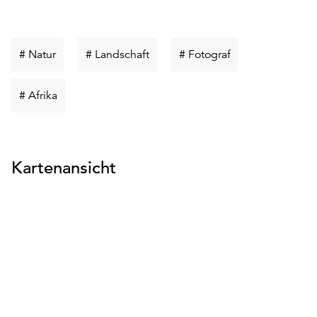
Schlüsselwort
Schlüsselwort
Schlüsselwort
# Natur
# Landschaft
# Fotograf
suchen
suchen
suchen
Schlüsselwort
# Afrika
suchen
Kartenansicht