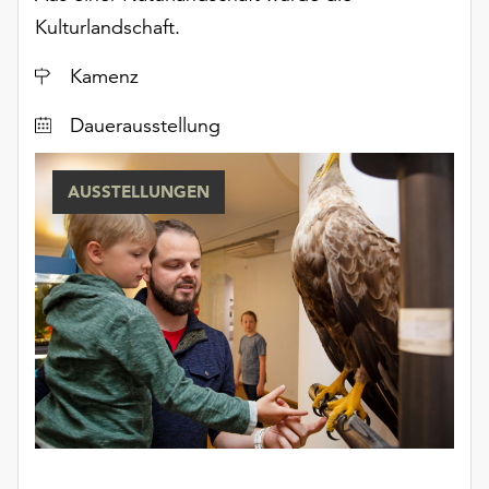
unserer
Kulturlandschaft.
Datenschutzerklärung
oder
Ort
Kamenz
dem
Impressum
Dauerausstellung
.
AUSSTELLUNGEN