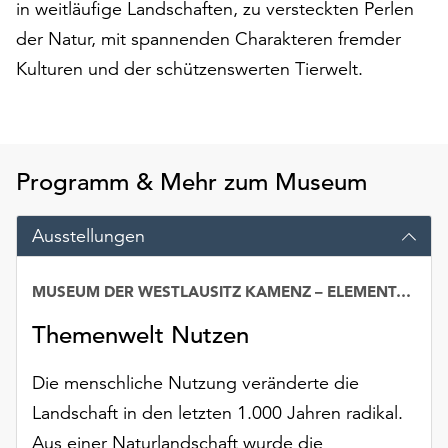
in weitläufige Landschaften, zu versteckten Perlen
Möchten
Sie
der Natur, mit spannenden Charakteren fremder
die
Kulturen und der schützenswerten Tierwelt.
verwendeten
Cookies
anpassen,
erreichen
Sie
Programm & Mehr zum Museum
die
Einstellungen
Ausstellungen
über
die
Schaltfläche
MUSEUM DER WESTLAUSITZ KAMENZ – ELEMENTARIUM
Datum
„Auswählen“.
Themenwelt Nutzen
Weitere
Informationen
Die menschliche Nutzung veränderte die
finden
Landschaft in den letzten 1.000 Jahren radikal.
Sie
Aus einer Naturlandschaft wurde die
in