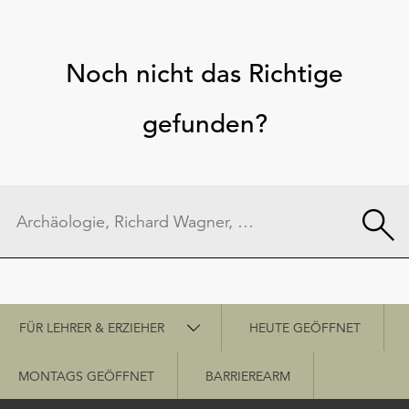
Noch nicht das Richtige
gefunden?
Schnellzugriff
FÜR LEHRER & ERZIEHER
HEUTE GEÖFFNET
MONTAGS GEÖFFNET
BARRIEREARM