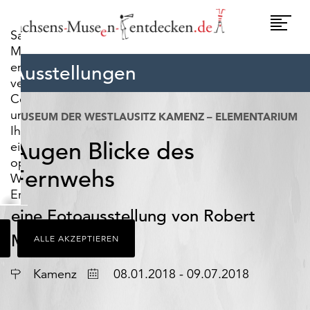
widerrufen.
Umscha
Sachsens-
Naviga
Museen-
entdecken.de
Ausstellungen
verwendet
Cookies,
um
MUSEUM DER WESTLAUSITZ KAMENZ – ELEMENTARIUM
Ihnen
Augen Blicke des
ein
optimales
Fernwehs
Webseiten-
Erlebnis
zu
eine Fotoausstellung von Robert
bieten.
Michalk
ALLE AKZEPTIEREN
Dazu
zählen
Ort
Datum
Cookies,
Kamenz
08.01.2018 - 09.07.2018
die
für