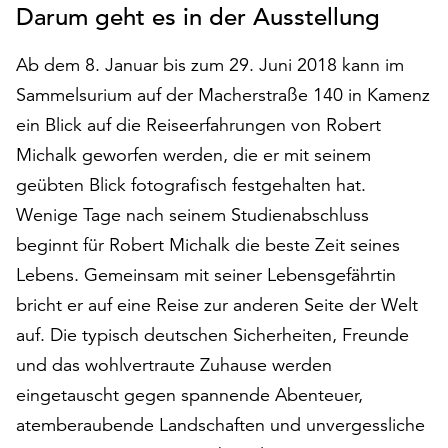
Darum geht es in der Ausstellung
auf
„Alle
Ab dem 8. Januar bis zum 29. Juni 2018 kann im
akzeptieren“,
um
Sammelsurium auf der Macherstraße 140 in Kamenz
alle
ein Blick auf die Reiseerfahrungen von Robert
Cookies
Michalk geworfen werden, die er mit seinem
zu
akzeptieren.
geübten Blick fotografisch festgehalten hat.
Sie
Wenige Tage nach seinem Studienabschluss
können
beginnt für Robert Michalk die beste Zeit seines
Ihr
Einverständnis
Lebens. Gemeinsam mit seiner Lebensgefährtin
jederzeit
bricht er auf eine Reise zur anderen Seite der Welt
ändern
auf. Die typisch deutschen Sicherheiten, Freunde
und
und das wohlvertraute Zuhause werden
widerrufen.
Dafür
eingetauscht gegen spannende Abenteuer,
steht
atemberaubende Landschaften und unvergessliche
Ihnen