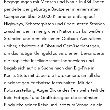
Begegnungen mit Mensch und Natur. In 484 Tagen
am
Ende
pendelte der gebürtige Bautzener in einem alten
der
Campervan über 20.000 Kilometer entlang auf
Seite
Highways, Schotterpisten und überfluteten Straßen
die
Schaltfläche
zwischen den immergrünen Nationalparks, weißen
„Cookie-
Stränden und dem einsamen Outback Australiens
Einstellungen“
umher, arbeitete auf Obstund Gemüseplantagen,
zur
um das nötige Kleingeld zu verdienen, bewanderte
Verfügung.
Funktionale
die tropische Insellandschaft Indonesiens und
Cookies
begab sich auf die Suche nach den Big-Five in
werden
Kenia. Stets mit dabei die Fotokamera, um all die
auch
ohne
einzigartigen Erlebnisse festzuhalten. Mit der
Ihr
Fotoausstellung AugenBlicke des Fernwehs teilt der
Einverständnis
freie Fotograf und Grafikdesigner die schönsten
weiterhin
ausgeführt.
Eindrücke seiner Reise und lädt zum Verweilen ein