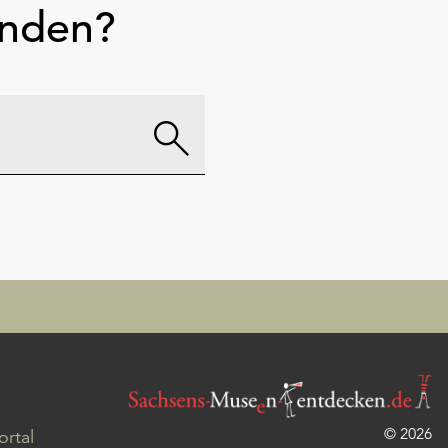
unden?
© 2026
rtal