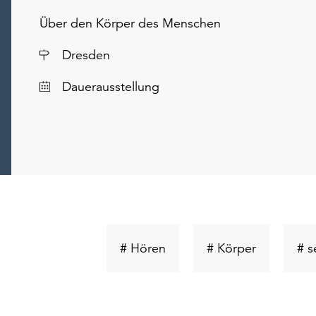
Über den Körper des Menschen
Ort
Dresden
Dauerausstellung
Schlüsselwort
Schlüsselw
# Hören
# Körper
# s
suchen
suchen