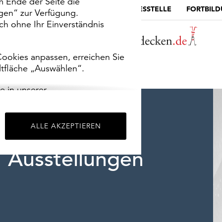
m Ende der Seite die
MUSEUMSPORTAL
DIE LANDESSTELLE
FORTBIL
ngen“ zur Verfügung.
h ohne Ihr Einverständnis
ookies anpassen, erreichen Sie
ltfläche „Auswählen“.
e in unserer
m
Impressum
.
ALLE AKZEPTIEREN
Ausstellungen