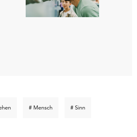
ort
Schlüsselwort
Schlüsselwort
Schlüsselwort
ehen
# Mensch
# Sinn
suchen
suchen
suchen