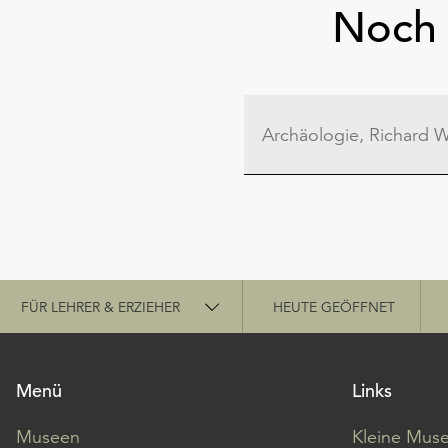
Noch 
Schnellzugriff
FÜR LEHRER & ERZIEHER
HEUTE GEÖFFNET
Menü
Links
Museen
Kleine Mus