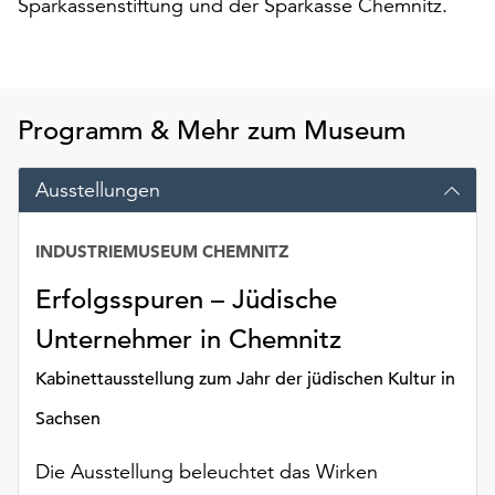
Sparkassenstiftung und der Sparkasse Chemnitz.
am
Ende
der
Seite
die
Programm & Mehr zum Museum
Schaltfläche
„Cookie-
Einstellungen“
Ausstellungen
zur
Verfügung.
INDUSTRIEMUSEUM CHEMNITZ
Funktionale
Cookies
Erfolgsspuren – Jüdische
werden
Unternehmer in Chemnitz
auch
ohne
Kabinettausstellung zum Jahr der jüdischen Kultur in
Ihr
Einverständnis
Sachsen
weiterhin
ausgeführt.
Die Ausstellung beleuchtet das Wirken