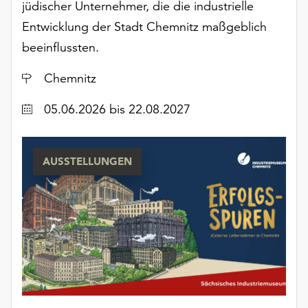
jüdischer Unternehmer, die die industrielle
Möchten
Sie
Entwicklung der Stadt Chemnitz maßgeblich
die
beeinflussten.
verwendeten
Cookies
Ort
Chemnitz
anpassen,
erreichen
Datum
05.06.2026
bis 22.08.2027
Sie
die
Einstellungen
AUSSTELLUNGEN
über
die
Schaltfläche
„Auswählen“.
Weitere
Informationen
finden
Sie
in