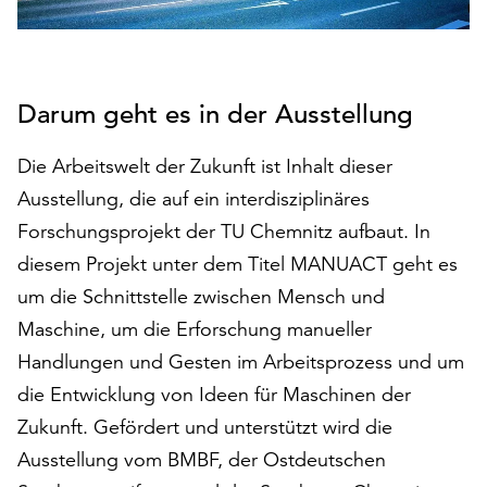
auf
„Alle
akzeptieren“,
um
Darum geht es in der Ausstellung
alle
Cookies
Die Arbeitswelt der Zukunft ist Inhalt dieser
zu
akzeptieren.
Ausstellung, die auf ein interdisziplinäres
Sie
Forschungsprojekt der TU Chemnitz aufbaut. In
können
diesem Projekt unter dem Titel MANUACT geht es
Ihr
um die Schnittstelle zwischen Mensch und
Einverständnis
jederzeit
Maschine, um die Erforschung manueller
ändern
Handlungen und Gesten im Arbeitsprozess und um
und
die Entwicklung von Ideen für Maschinen der
widerrufen.
Dafür
Zukunft. Gefördert und unterstützt wird die
steht
Ausstellung vom BMBF, der Ostdeutschen
Ihnen