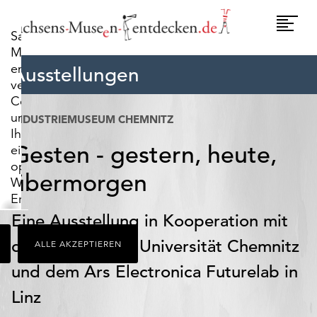
widerrufen.
Umscha
Sachsens-
Naviga
Museen-
entdecken.de
Ausstellungen
verwendet
Cookies,
um
INDUSTRIEMUSEUM CHEMNITZ
Ihnen
Gesten - gestern, heute,
ein
optimales
übermorgen
Webseiten-
Erlebnis
zu
Eine Ausstellung in Kooperation mit
bieten.
der Technischen Universität Chemnitz
ALLE AKZEPTIEREN
Dazu
zählen
und dem Ars Electronica Futurelab in
Cookies,
Linz
die
für