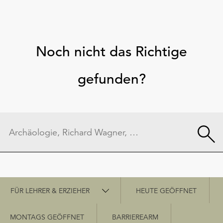
Noch nicht das Richtige
gefunden?
Schnellzugriff
FÜR LEHRER & ERZIEHER
HEUTE GEÖFFNET
MONTAGS GEÖFFNET
BARRIEREARM