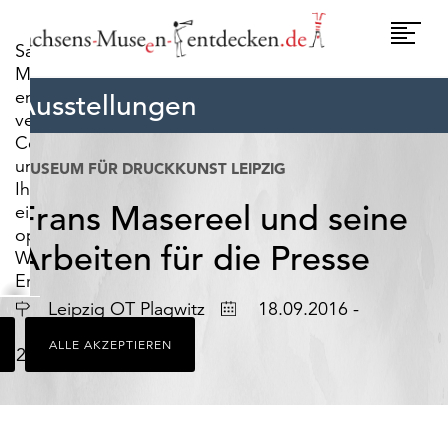
widerrufen.
Umscha
Sachsens-
Naviga
Museen-
entdecken.de
Ausstellungen
verwendet
Cookies,
um
MUSEUM FÜR DRUCKKUNST LEIPZIG
Ihnen
Frans Masereel und seine
ein
optimales
Arbeiten für die Presse
Webseiten-
Erlebnis
zu
Ort
Datum
Leipzig OT Plagwitz
18.09.2016 -
bieten.
ALLE AKZEPTIEREN
Dazu
27.11.2016
zählen
Cookies,
die
für