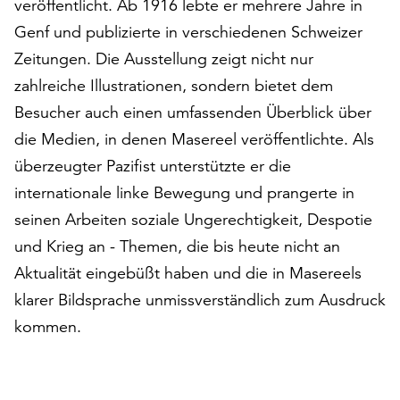
veröffentlicht. Ab 1916 lebte er mehrere Jahre in
am
Ende
Genf und publizierte in verschiedenen Schweizer
der
Zeitungen. Die Ausstellung zeigt nicht nur
Seite
zahlreiche Illustrationen, sondern bietet dem
die
Schaltfläche
Besucher auch einen umfassenden Überblick über
„Cookie-
die Medien, in denen Masereel veröffentlichte. Als
Einstellungen“
überzeugter Pazifist unterstützte er die
zur
internationale linke Bewegung und prangerte in
Verfügung.
Funktionale
seinen Arbeiten soziale Ungerechtigkeit, Despotie
Cookies
und Krieg an - Themen, die bis heute nicht an
werden
Aktualität eingebüßt haben und die in Masereels
auch
ohne
klarer Bildsprache unmissverständlich zum Ausdruck
Ihr
kommen.
Einverständnis
weiterhin
ausgeführt.