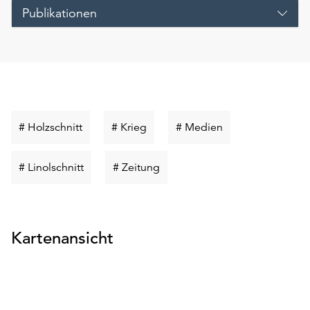
Publikationen
Schlüsselwort
Schlüsselwort
Schlüsselwort
# Holzschnitt
# Krieg
# Medien
suchen
suchen
suchen
Schlüsselwort
Schlüsselwort
# Linolschnitt
# Zeitung
suchen
suchen
Kartenansicht