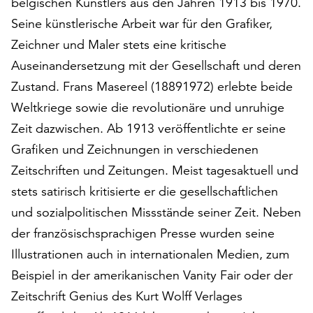
belgischen Künstlers aus den Jahren 1913 bis 1970.
auf
Seine künstlerische Arbeit war für den Grafiker,
„Alle
Zeichner und Maler stets eine kritische
akzeptieren“,
um
Auseinandersetzung mit der Gesellschaft und deren
alle
Zustand. Frans Masereel (18891972) erlebte beide
Cookies
Weltkriege sowie die revolutionäre und unruhige
zu
akzeptieren.
Zeit dazwischen. Ab 1913 veröffentlichte er seine
Sie
Grafiken und Zeichnungen in verschiedenen
können
Zeitschriften und Zeitungen. Meist tagesaktuell und
Ihr
Einverständnis
stets satirisch kritisierte er die gesellschaftlichen
jederzeit
und sozialpolitischen Missstände seiner Zeit. Neben
ändern
der französischsprachigen Presse wurden seine
und
Illustrationen auch in internationalen Medien, zum
widerrufen.
Dafür
Beispiel in der amerikanischen Vanity Fair oder der
steht
Zeitschrift Genius des Kurt Wolff Verlages
Ihnen