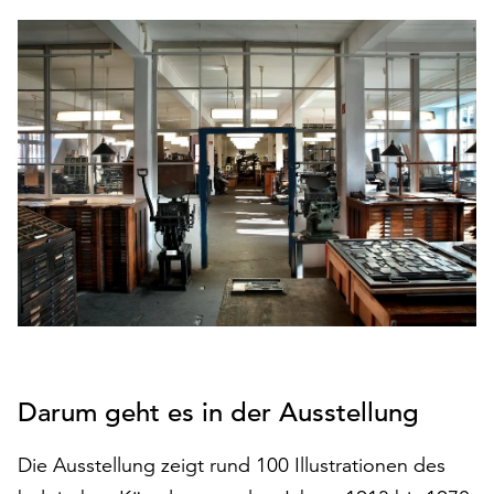
den
Betrieb
der
Seite
notwendig
sind
(funktionale
Cookies),
sowie
solche,
die
lediglich
zu
anonymen
Statistikzwecken
genutzt
Darum geht es in der Ausstellung
werden.
Die Ausstellung zeigt rund 100 Illustrationen des
Klicken
Sie