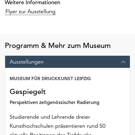
Weitere Informationen
Möchten
Sie
Flyer zur Ausstellung
die
verwendeten
Cookies
anpassen,
Programm & Mehr zum Museum
erreichen
Sie
die
Ausstellungen
Einstellungen
über
MUSEUM FÜR DRUCKKUNST LEIPZIG
die
Schaltfläche
Gespiegelt
„Auswählen“.
Perspektiven zeitgenössischer Radierung
Weitere
Informationen
Studierende und Lehrende dreier
finden
Kunsthochschulen präsentieren rund 50
Sie
in
aktuelle Positionen des Tiefdrucks.