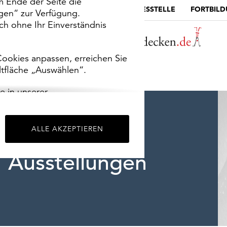
m Ende der Seite die
MUSEUMSPORTAL
DIE LANDESSTELLE
FORTBIL
ngen“ zur Verfügung.
h ohne Ihr Einverständnis
ookies anpassen, erreichen Sie
ltfläche „Auswählen“.
e in unserer
m
Impressum
.
ALLE AKZEPTIEREN
Ausstellungen