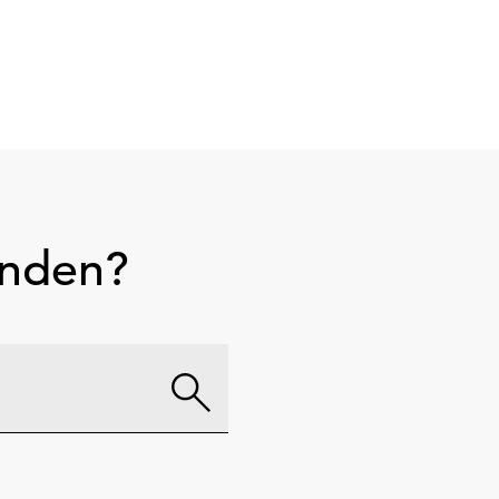
unden?