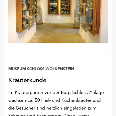
Möchten
Sie
die
verwendeten
Cookies
anpassen,
erreichen
Sie
die
Einstellungen
über
die
MUSEUM SCHLOSS WOLKENSTEIN
Schaltfläche
Kräuterkunde
„Auswählen“.
Weitere
Im Kräutergarten vor der Burg-Schloss-Anlage
Informationen
wachsen ca. 50 Heil- und Küchenkräuter und
finden
die Besucher sind herzlich eingeladen zum
Sie
in
Schauen und Schnuppern. Nach kurzer