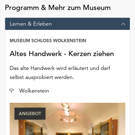
am
Programm & Mehr zum Museum
Ende
der
Seite
Lernen & Erleben
die
Schaltfläche
MUSEUM SCHLOSS WOLKENSTEIN
„Cookie-
Einstellungen“
Altes Handwerk - Kerzen ziehen
zur
Verfügung.
Das alte Handwerk wird erläutert und darf
Funktionale
selbst ausprobiert werden.
Cookies
werden
Ort
Wolkenstein
auch
ohne
Ihr
Einverständnis
ANGEBOT
weiterhin
ausgeführt.