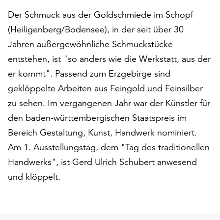
auf
Der Schmuck aus der Goldschmiede im Schopf
„Alle
(Heiligenberg/Bodensee), in der seit über 30
akzeptieren“,
um
Jahren außergewöhnliche Schmuckstücke
alle
entstehen, ist "so anders wie die Werkstatt, aus der
Cookies
er kommt". Passend zum Erzgebirge sind
zu
geklöppelte Arbeiten aus Feingold und Feinsilber
akzeptieren.
Sie
zu sehen. Im vergangenen Jahr war der Künstler für
können
den baden-württembergischen Staatspreis im
Ihr
Bereich Gestaltung, Kunst, Handwerk nominiert.
Einverständnis
jederzeit
Am 1. Ausstellungstag, dem "Tag des traditionellen
ändern
Handwerks", ist Gerd Ulrich Schubert anwesend
und
und klöppelt.
widerrufen.
Dafür
steht
Ihnen