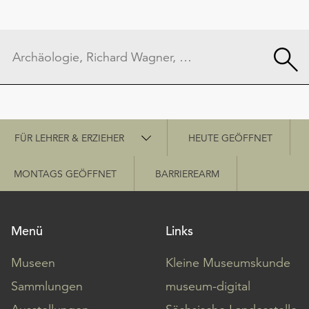
Schnellzugriff
FÜR LEHRER & ERZIEHER
HEUTE GEÖFFNET
MONTAGS GEÖFFNET
BARRIEREARM
Menü
Links
Museen
Kleine Museumskunde
Sammlungen
museum-digital