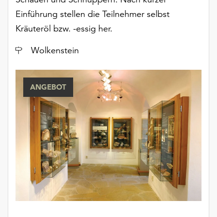
unserer
Einführung stellen die Teilnehmer selbst
Datenschutzerklärung
Kräuteröl bzw. -essig her.
oder
dem
Ort
Wolkenstein
Impressum
.
ANGEBOT