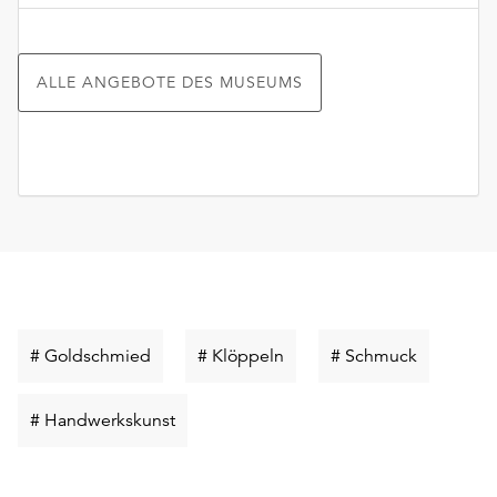
ALLE ANGEBOTE DES MUSEUMS
Schlüsselwort
Schlüsselwort
Schlüssel
# Goldschmied
# Klöppeln
# Schmuck
suchen
suchen
suchen
Schlüsselwort
# Handwerkskunst
suchen