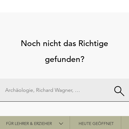
Noch nicht das Richtige
gefunden?
Schnellzugriff
FÜR LEHRER & ERZIEHER
HEUTE GEÖFFNET