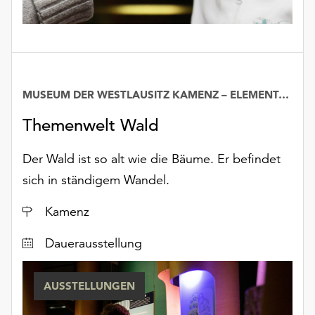
unserer
Datenschutzerklärung
oder
dem
Impressum
.
MUSEUM DER WESTLAUSITZ KAMENZ – ELEMENTARIUM
Datum
Themenwelt Wald
Der Wald ist so alt wie die Bäume. Er befindet
sich in ständigem Wandel.
Ort
Kamenz
Dauerausstellung
AUSSTELLUNGEN