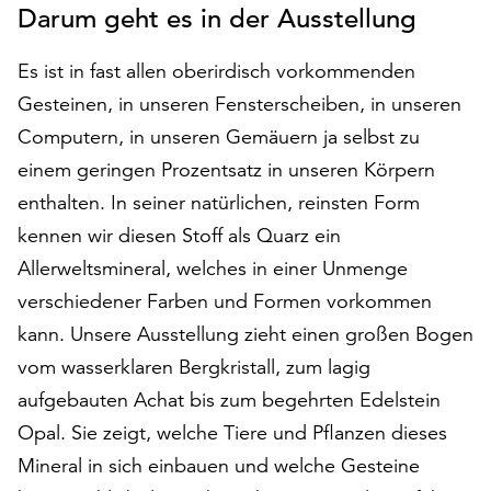
Darum geht es in der Ausstellung
auf
„Alle
Es ist in fast allen oberirdisch vorkommenden
akzeptieren“,
um
Gesteinen, in unseren Fensterscheiben, in unseren
alle
Computern, in unseren Gemäuern ja selbst zu
Cookies
einem geringen Prozentsatz in unseren Körpern
zu
akzeptieren.
enthalten. In seiner natürlichen, reinsten Form
Sie
kennen wir diesen Stoff als Quarz ein
können
Allerweltsmineral, welches in einer Unmenge
Ihr
Einverständnis
verschiedener Farben und Formen vorkommen
jederzeit
kann. Unsere Ausstellung zieht einen großen Bogen
ändern
vom wasserklaren Bergkristall, zum lagig
und
aufgebauten Achat bis zum begehrten Edelstein
widerrufen.
Dafür
Opal. Sie zeigt, welche Tiere und Pflanzen dieses
steht
Mineral in sich einbauen und welche Gesteine
Ihnen