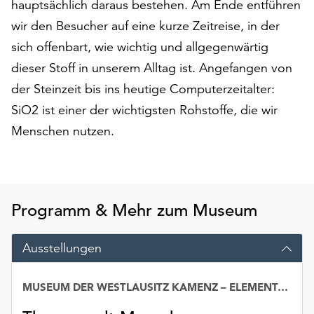
hauptsächlich daraus bestehen. Am Ende entführen
am
Ende
wir den Besucher auf eine kurze Zeitreise, in der
der
sich offenbart, wie wichtig und allgegenwärtig
Seite
dieser Stoff in unserem Alltag ist. Angefangen von
die
Schaltfläche
der Steinzeit bis ins heutige Computerzeitalter:
„Cookie-
SiO2 ist einer der wichtigsten Rohstoffe, die wir
Einstellungen“
Menschen nutzen.
zur
Verfügung.
Funktionale
Cookies
werden
Programm & Mehr zum Museum
auch
ohne
Ausstellungen
Ihr
Einverständnis
weiterhin
MUSEUM DER WESTLAUSITZ KAMENZ – ELEMENTARIUM
Datum
ausgeführt.