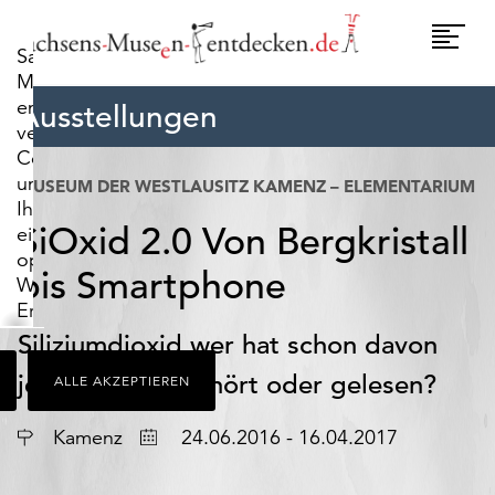
widerrufen.
Umscha
Sachsens-
Naviga
Museen-
entdecken.de
Ausstellungen
verwendet
Cookies,
um
MUSEUM DER WESTLAUSITZ KAMENZ – ELEMENTARIUM
Ihnen
SiOxid 2.0 Von Bergkristall
ein
optimales
bis Smartphone
Webseiten-
Erlebnis
zu
Siliziumdioxid wer hat schon davon
bieten.
jemals etwas gehört oder gelesen?
ALLE AKZEPTIEREN
Dazu
zählen
Ort
Datum
Cookies,
Kamenz
24.06.2016 - 16.04.2017
die
für