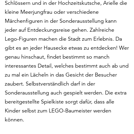
Schlössern und in der Hochzeitskutsche, Arielle die
am
Ende
kleine Meerjungfrau oder verschiedene
der
Märchenfiguren in der Sonderausstellung kann
Seite
jeder auf Entdeckungsreise gehen. Zahlreiche
die
Schaltfläche
Lego-Figuren machen die Stadt zum Erlebnis. Da
„Cookie-
gibt es an jeder Hausecke etwas zu entdecken! Wer
Einstellungen“
genau hinschaut, findet bestimmt so manch
zur
Verfügung.
interessantes Detail, welches bestimmt auch ab und
Funktionale
zu mal ein Lächeln in das Gesicht der Besucher
Cookies
zaubert. Selbstverständlich darf in der
werden
auch
Sonderausstellung auch gespielt werden. Die extra
ohne
bereitgestellte Spielkiste sorgt dafür, dass alle
Ihr
Kinder selbst zum LEGO-Baumeister werden
Einverständnis
können.
weiterhin
ausgeführt.