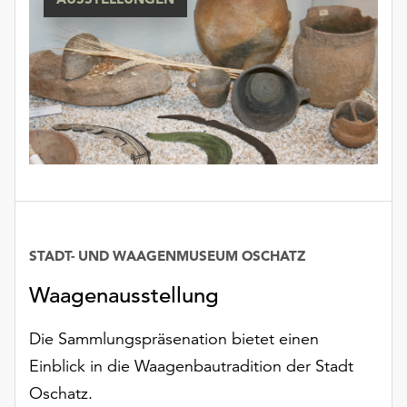
unserer
Datenschutzerklärung
oder
dem
Impressum
.
STADT- UND WAAGENMUSEUM OSCHATZ
Datum
Waagenausstellung
Die Sammlungspräsenation bietet einen
Einblick in die Waagenbautradition der Stadt
Oschatz.