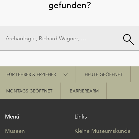
gefunden?
Schnellzugriff
FÜR LEHRER & ERZIEHER
HEUTE GEÖFFNET
MONTAGS GEÖFFNET
BARRIEREARM
Menü
Links
Museen
Kleine Museumskunde