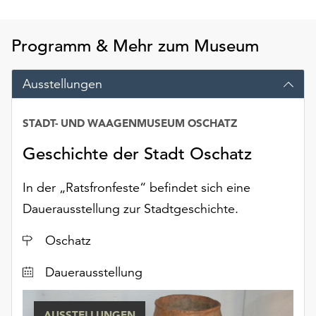
Möchten
Sie
die
Programm & Mehr zum Museum
verwendeten
Cookies
Ausstellungen
anpassen,
erreichen
Sie
STADT- UND WAAGENMUSEUM OSCHATZ
Datum
die
Geschichte der Stadt Oschatz
Einstellungen
über
In der „Ratsfronfeste“ befindet sich eine
die
Schaltfläche
Dauerausstellung zur Stadtgeschichte.
„Auswählen“.
Ort
Oschatz
Weitere
Informationen
Dauerausstellung
finden
Sie
in
AUSSTELLUNGEN