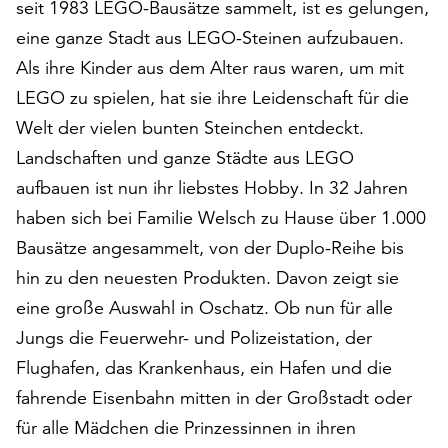
seit 1983 LEGO-Bausätze sammelt, ist es gelungen,
auf
eine ganze Stadt aus LEGO-Steinen aufzubauen.
„Alle
akzeptieren“,
Als ihre Kinder aus dem Alter raus waren, um mit
um
LEGO zu spielen, hat sie ihre Leidenschaft für die
alle
Welt der vielen bunten Steinchen entdeckt.
Cookies
Landschaften und ganze Städte aus LEGO
zu
akzeptieren.
aufbauen ist nun ihr liebstes Hobby. In 32 Jahren
Sie
haben sich bei Familie Welsch zu Hause über 1.000
können
Bausätze angesammelt, von der Duplo-Reihe bis
Ihr
Einverständnis
hin zu den neuesten Produkten. Davon zeigt sie
jederzeit
eine große Auswahl in Oschatz. Ob nun für alle
ändern
Jungs die Feuerwehr- und Polizeistation, der
und
widerrufen.
Flughafen, das Krankenhaus, ein Hafen und die
Dafür
fahrende Eisenbahn mitten in der Großstadt oder
steht
für alle Mädchen die Prinzessinnen in ihren
Ihnen