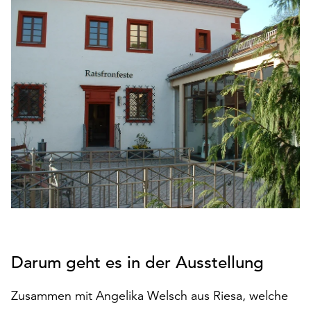
den
Betrieb
der
Seite
notwendig
sind
(funktionale
Cookies),
sowie
solche,
die
lediglich
zu
anonymen
Statistikzwecken
genutzt
Darum geht es in der Ausstellung
werden.
Klicken
Zusammen mit Angelika Welsch aus Riesa, welche
Sie