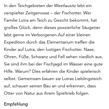
auf
In den Teichgebieten der Westlausitz lebt ein
„Alle
verspielter Zeitgenosse – der Fischotter. Wer
akzeptieren“,
Familie Lutra am Teich zu Gesicht bekommt, hat
um
alle
großes Glück, denn dieses possierliche Säugetier
Cookies
lebt gerne im Verborgenen.Auf einer kleinen
zu
Expedition durch das Elementarium treffen die
akzeptieren.
Kinder auf Lutra, den lustigen Fischotter. Nase,
Sie
können
Ohren, Füße, Schwanz und Fell sehen niedlich aus.
Ihr
Sie sind ihm bei der Fischjagd im Wasser eine gute
Einverständnis
Hilfe. Warum? Dies erfahren die Kinder spielerisch
jederzeit
ändern
selbst. Gemeinsam bauen sie Lutras Lieblingsteich
und
auf, schauen seinen Bau an und erkennen, dass
widerrufen.
Otter von Natur aus ihrem Spieltrieb folgen.
Dafür
steht
Empfehlung
Ihnen