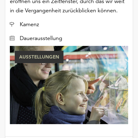
eröffnen uns ein Zeitfenster, durch das wir weit
unserer
in die Vergangenheit zurückblicken können.
Datenschutzerklärung
oder
Ort
Kamenz
dem
Impressum
Dauerausstellung
.
AUSSTELLUNGEN