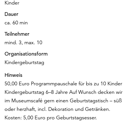
am
Kinder
Ende
Dauer
der
Seite
ca. 60 min
die
Teilnehmer
Schaltfläche
„Cookie-
mind. 3, max. 10
Einstellungen“
Organisationsform
zur
Verfügung.
Kindergeburtstag
Funktionale
Cookies
Hinweis
werden
50,00 Euro Programmpauschale für bis zu 10 Kinder
auch
Kindergeburtstag 6–8 Jahre Auf Wunsch decken wir
ohne
Ihr
im Museumscafé gern einen Geburtstagstisch – süß
Einverständnis
oder herzhaft, incl. Dekoration und Getränken.
weiterhin
Kosten: 5,00 Euro pro Geburtstagsesser.
ausgeführt.