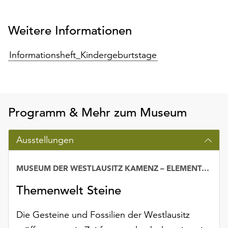
Möchten
Sie
Weitere Informationen
die
verwendeten
Cookies
Informationsheft_Kindergeburtstage
anpassen,
erreichen
Sie
die
Programm & Mehr zum Museum
Einstellungen
über
die
Ausstellungen
Schaltfläche
„Auswählen“.
MUSEUM DER WESTLAUSITZ KAMENZ – ELEMENTARIUM
Datum
Weitere
Themenwelt Steine
Informationen
finden
Sie
Die Gesteine und Fossilien der Westlausitz
in