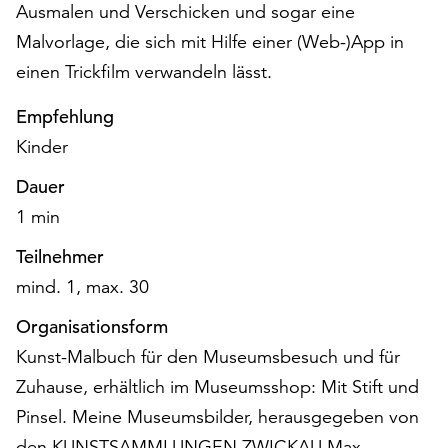
Ausmalen und Verschicken und sogar eine
Möchten
Sie
Malvorlage, die sich mit Hilfe einer (Web-)App in
die
einen Trickfilm verwandeln lässt.
verwendeten
Cookies
Empfehlung
anpassen,
Kinder
erreichen
Sie
Dauer
die
1 min
Einstellungen
über
Teilnehmer
die
mind. 1, max. 30
Schaltfläche
„Auswählen“.
Organisationsform
Weitere
Kunst-Malbuch für den Museumsbesuch und für
Informationen
Zuhause, erhältlich im Museumsshop: Mit Stift und
finden
Pinsel. Meine Museumsbilder, herausgegeben von
Sie
in
den KUNSTSAMMLUNGEN ZWICKAU Max-