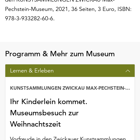
unserer
Pechstein-Museum, 2021, 36 Seiten, 3 Euro, ISBN:
Datenschutzerklärung
978-3-933282-60-6.
oder
dem
Impressum
.
Programm & Mehr zum Museum
Lernen & Erleben
KUNSTSAMMLUNGEN ZWICKAU MAX-PECHSTEIN-MUSEUM
Ihr Kinderlein kommet.
Museumsbesuch zur
Weihnachtszeit
Vorfreude in den Zwickauer Kunstsammlungen