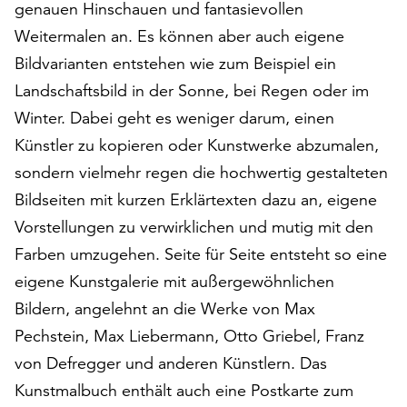
genauen Hinschauen und fantasievollen
am
Ende
Weitermalen an. Es können aber auch eigene
der
Bildvarianten entstehen wie zum Beispiel ein
Seite
Landschaftsbild in der Sonne, bei Regen oder im
die
Schaltfläche
Winter. Dabei geht es weniger darum, einen
„Cookie-
Künstler zu kopieren oder Kunstwerke abzumalen,
Einstellungen“
sondern vielmehr regen die hochwertig gestalteten
zur
Verfügung.
Bildseiten mit kurzen Erklärtexten dazu an, eigene
Funktionale
Vorstellungen zu verwirklichen und mutig mit den
Cookies
Farben umzugehen. Seite für Seite entsteht so eine
werden
auch
eigene Kunstgalerie mit außergewöhnlichen
ohne
Bildern, angelehnt an die Werke von Max
Ihr
Pechstein, Max Liebermann, Otto Griebel, Franz
Einverständnis
von Defregger und anderen Künstlern. Das
weiterhin
ausgeführt.
Kunstmalbuch enthält auch eine Postkarte zum