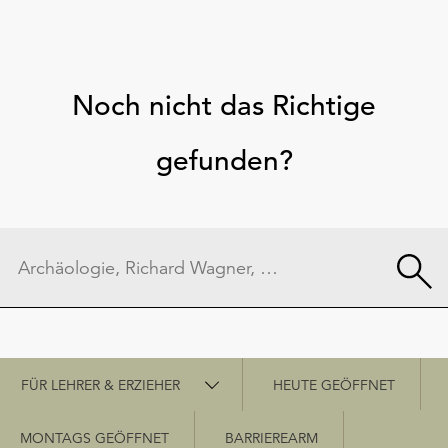
Noch nicht das Richtige
gefunden?
Schnellzugriff
FÜR LEHRER & ERZIEHER
HEUTE GEÖFFNET
MONTAGS GEÖFFNET
BARRIEREARM