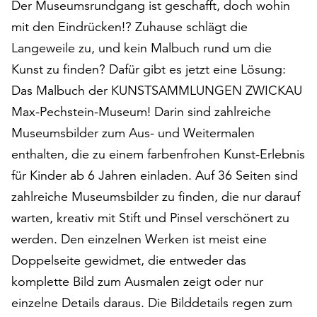
Der Museumsrundgang ist geschafft, doch wohin
auf
mit den Eindrücken!? Zuhause schlägt die
„Alle
akzeptieren“,
Langeweile zu, und kein Malbuch rund um die
um
Kunst zu finden? Dafür gibt es jetzt eine Lösung:
alle
Das Malbuch der KUNSTSAMMLUNGEN ZWICKAU
Cookies
Max-Pechstein-Museum! Darin sind zahlreiche
zu
akzeptieren.
Museumsbilder zum Aus- und Weitermalen
Sie
enthalten, die zu einem farbenfrohen Kunst-Erlebnis
können
für Kinder ab 6 Jahren einladen. Auf 36 Seiten sind
Ihr
Einverständnis
zahlreiche Museumsbilder zu finden, die nur darauf
jederzeit
warten, kreativ mit Stift und Pinsel verschönert zu
ändern
werden. Den einzelnen Werken ist meist eine
und
widerrufen.
Doppelseite gewidmet, die entweder das
Dafür
komplette Bild zum Ausmalen zeigt oder nur
steht
einzelne Details daraus. Die Bilddetails regen zum
Ihnen