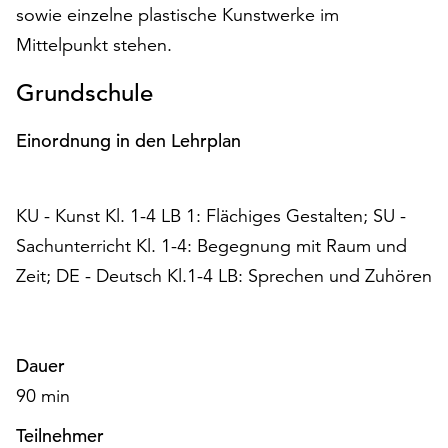
am
sowie einzelne plastische Kunstwerke im
Ende
Mittelpunkt stehen.
der
Seite
Grundschule
die
Schaltfläche
Einordnung in den Lehrplan
„Cookie-
Einstellungen“
zur
KU - Kunst Kl. 1-4 LB 1: Flächiges Gestalten; SU -
Verfügung.
Funktionale
Sachunterricht Kl. 1-4: Begegnung mit Raum und
Cookies
Zeit; DE - Deutsch Kl.1-4 LB: Sprechen und Zuhören
werden
auch
ohne
Ihr
Dauer
Einverständnis
90 min
weiterhin
ausgeführt.
Teilnehmer