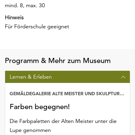
Möchten
mind. 8, max. 30
Sie
Hinweis
die
verwendeten
Für Förderschule geeignet
Cookies
anpassen,
erreichen
Sie
die
Programm & Mehr zum Museum
Einstellungen
über
Lernen & Erleben
die
Schaltfläche
„Auswählen“.
GEMÄLDEGALERIE ALTE MEISTER UND SKULPTURENSAMMLUNG BIS 1800
Weitere
Farben begegnen!
Informationen
finden
Die Farbpaletten der Alten Meister unter die
Sie
Lupe genommen
in