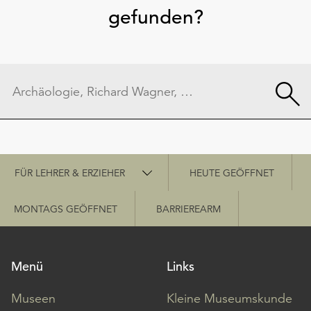
gefunden?
Schnellzugriff
FÜR LEHRER & ERZIEHER
HEUTE GEÖFFNET
MONTAGS GEÖFFNET
BARRIEREARM
Menü
Links
Museen
Kleine Museumskunde