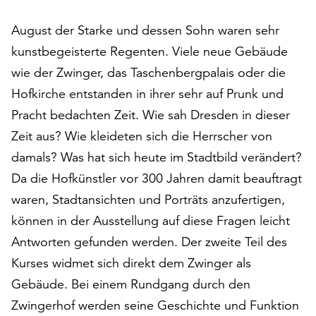
auf
August der Starke und dessen Sohn waren sehr
„Alle
akzeptieren“,
kunstbegeisterte Regenten. Viele neue Gebäude
um
wie der Zwinger, das Taschenbergpalais oder die
alle
Hofkirche entstanden in ihrer sehr auf Prunk und
Cookies
zu
Pracht bedachten Zeit. Wie sah Dresden in dieser
akzeptieren.
Zeit aus? Wie kleideten sich die Herrscher von
Sie
damals? Was hat sich heute im Stadtbild verändert?
können
Ihr
Da die Hofkünstler vor 300 Jahren damit beauftragt
Einverständnis
waren, Stadtansichten und Porträts anzufertigen,
jederzeit
können in der Ausstellung auf diese Fragen leicht
ändern
und
Antworten gefunden werden. Der zweite Teil des
widerrufen.
Kurses widmet sich direkt dem Zwinger als
Dafür
Gebäude. Bei einem Rundgang durch den
steht
Zwingerhof werden seine Geschichte und Funktion
Ihnen