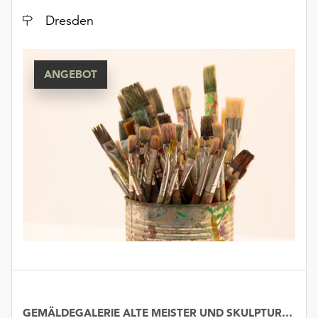
unserer
Ort
Dresden
Datenschutzerklärung
oder
dem
ANGEBOT
Impressum
.
GEMÄLDEGALERIE ALTE MEISTER UND SKULPTURENSAMMLUNG BIS 1800