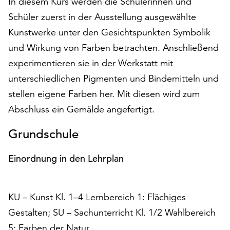
In diesem Kurs werden die Schülerinnen und
auf
Schüler zuerst in der Ausstellung ausgewählte
„Alle
Kunstwerke unter den Gesichtspunkten Symbolik
akzeptieren“,
um
und Wirkung von Farben betrachten. Anschließend
alle
experimentieren sie in der Werkstatt mit
Cookies
unterschiedlichen Pigmenten und Bindemitteln und
zu
akzeptieren.
stellen eigene Farben her. Mit diesen wird zum
Sie
Abschluss ein Gemälde angefertigt.
können
Ihr
Grundschule
Einverständnis
jederzeit
Einordnung in den Lehrplan
ändern
und
widerrufen.
KU – Kunst Kl. 1–4 Lernbereich 1: Flächiges
Dafür
steht
Gestalten; SU – Sachunterricht Kl. 1/2 Wahlbereich
Ihnen
5: Farben der Natur