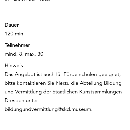
am
Ende
der
Seite
Dauer
die
120 min
Schaltfläche
„Cookie-
Teilnehmer
Einstellungen“
mind. 8, max. 30
zur
Verfügung.
Hinweis
Funktionale
Das Angebot ist auch für Förderschulen geeignet,
Cookies
werden
bitte kontaktieren Sie hierzu die Abteilung Bildung
auch
und Vermittlung der Staatlichen Kunstsammlungen
ohne
Dresden unter
Ihr
bildungundvermittlung@skd.museum.
Einverständnis
weiterhin
ausgeführt.