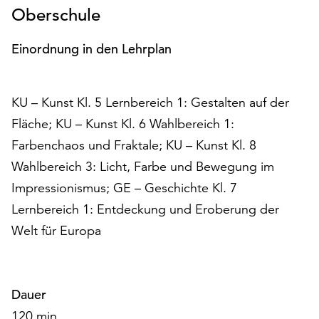
Möchten
Oberschule
Sie
die
Einordnung in den Lehrplan
verwendeten
Cookies
anpassen,
KU – Kunst Kl. 5 Lernbereich 1: Gestalten auf der
erreichen
Fläche; KU – Kunst Kl. 6 Wahlbereich 1:
Sie
die
Farbenchaos und Fraktale; KU – Kunst Kl. 8
Einstellungen
Wahlbereich 3: Licht, Farbe und Bewegung im
über
Impressionismus; GE – Geschichte Kl. 7
die
Schaltfläche
Lernbereich 1: Entdeckung und Eroberung der
„Auswählen“.
Welt für Europa
Weitere
Informationen
finden
Dauer
Sie
in
120 min