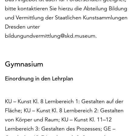
Möchten
bitte kontaktieren Sie hierzu die Abteilung Bildung
Sie
und Vermittlung der Staatlichen Kunstsammlungen
die
verwendeten
Dresden unter
Cookies
bildungundvermittlung@skd.museum.
anpassen,
erreichen
Sie
die
Gymnasium
Einstellungen
über
Einordnung in den Lehrplan
die
Schaltfläche
„Auswählen“.
KU – Kunst Kl. 8 Lernbereich 1: Gestalten auf der
Weitere
Fläche; KU – Kunst Kl. 8 Lernbereich 2: Gestalten
Informationen
von Körper und Raum; KU – Kunst Kl. 11–12
finden
Sie
Lernbereich 3: Gestalten des Prozesses; GE –
in