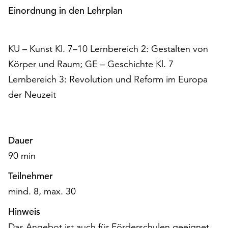
am
Einordnung in den Lehrplan
Ende
der
Seite
KU – Kunst Kl. 7–10 Lernbereich 2: Gestalten von
die
Schaltfläche
Körper und Raum; GE – Geschichte Kl. 7
„Cookie-
Lernbereich 3: Revolution und Reform im Europa
Einstellungen“
der Neuzeit
zur
Verfügung.
Funktionale
Cookies
Dauer
werden
90 min
auch
ohne
Teilnehmer
Ihr
mind. 8, max. 30
Einverständnis
weiterhin
Hinweis
ausgeführt.
Das Angebot ist auch für Förderschulen geeignet,