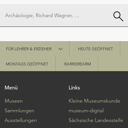
Schnellzugriff
FÜR LEHRER & ERZIEHER
HEUTE GEÖFFNET
MONTAGS GEÖFFNET
BARRIEREARM
Menü
Links
Museen
Kleine Museumskunde
Sammlungen
museum-digital
Ausstellungen
Sächsische Landesstelle