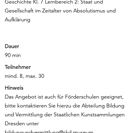
Geschichte Kl. 7 Lernbereich 2: Staat und
unserer
Gesellschaft im Zeitalter von Absolutismus und
Datenschutzerklärung
oder
Aufklärung
dem
Impressum
.
Dauer
90 min
Teilnehmer
mind. 8, max. 30
Hinweis
Das Angebot ist auch für Förderschulen geeignet,
bitte kontaktieren Sie hierzu die Abteilung Bildung
und Vermittlung der Staatlichen Kunstsammlungen
Dresden unter
bildungundvermittlung@skd.museum.