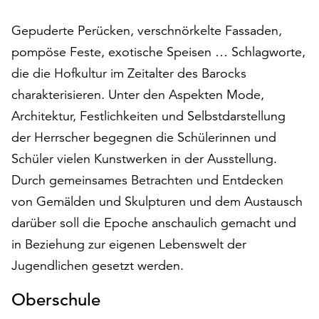
auf
Gepuderte Perücken, verschnörkelte Fassaden,
„Alle
akzeptieren“,
pompöse Feste, exotische Speisen … Schlagworte,
um
die die Hofkultur im Zeitalter des Barocks
alle
charakterisieren. Unter den Aspekten Mode,
Cookies
zu
Architektur, Festlichkeiten und Selbstdarstellung
akzeptieren.
der Herrscher begegnen die Schülerinnen und
Sie
Schüler vielen Kunstwerken in der Ausstellung.
können
Ihr
Durch gemeinsames Betrachten und Entdecken
Einverständnis
von Gemälden und Skulpturen und dem Austausch
jederzeit
darüber soll die Epoche anschaulich gemacht und
ändern
und
in Beziehung zur eigenen Lebenswelt der
widerrufen.
Jugendlichen gesetzt werden.
Dafür
steht
Oberschule
Ihnen