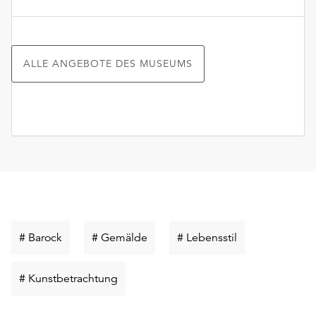
ALLE ANGEBOTE DES MUSEUMS
Schlüsselwort
Schlüsselwort
Schlüsselwort
# Barock
# Gemälde
# Lebensstil
suchen
suchen
suchen
Schlüsselwort
# Kunstbetrachtung
suchen