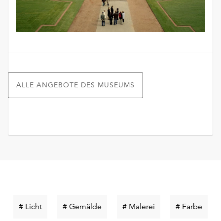
ALLE ANGEBOTE DES MUSEUMS
Schlüsselwort
Schlüsselwort
Schlüsselwort
Schlü
# Licht
# Gemälde
# Malerei
# Farbe
suchen
suchen
suchen
such