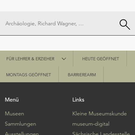
Schnellzugriff
FÜR LEHRER & ERZIEHER
HEUTE GEÖFFNET
MONTAGS GEÖFFNET
BARRIEREARM
Menü
Links
Museen
Kleine Museumskunde
Sammlungen
museum-digital
Ausstellungen
Sächsische Landesstelle