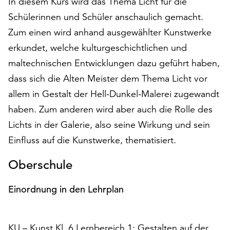
In diesem Kurs wird das Thema Licht für die
auf
Schülerinnen und Schüler anschaulich gemacht.
„Alle
Zum einen wird anhand ausgewählter Kunstwerke
akzeptieren“,
um
erkundet, welche kulturgeschichtlichen und
alle
maltechnischen Entwicklungen dazu geführt haben,
Cookies
dass sich die Alten Meister dem Thema Licht vor
zu
akzeptieren.
allem in Gestalt der Hell-Dunkel-Malerei zugewandt
Sie
haben. Zum anderen wird aber auch die Rolle des
können
Lichts in der Galerie, also seine Wirkung und sein
Ihr
Einfluss auf die Kunstwerke, thematisiert.
Einverständnis
jederzeit
Oberschule
ändern
und
widerrufen.
Einordnung in den Lehrplan
Dafür
steht
Ihnen
KU – Kunst Kl. 6 Lernbereich 1: Gestalten auf der