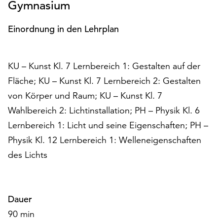
Gymnasium
Möchten
Sie
Einordnung in den Lehrplan
die
verwendeten
Cookies
anpassen,
KU – Kunst Kl. 7 Lernbereich 1: Gestalten auf der
erreichen
Fläche; KU – Kunst Kl. 7 Lernbereich 2: Gestalten
Sie
von Körper und Raum; KU – Kunst Kl. 7
die
Einstellungen
Wahlbereich 2: Lichtinstallation; PH – Physik Kl. 6
über
Lernbereich 1: Licht und seine Eigenschaften; PH –
die
Physik Kl. 12 Lernbereich 1: Welleneigenschaften
Schaltfläche
„Auswählen“.
des Lichts
Weitere
Informationen
finden
Dauer
Sie
90 min
in