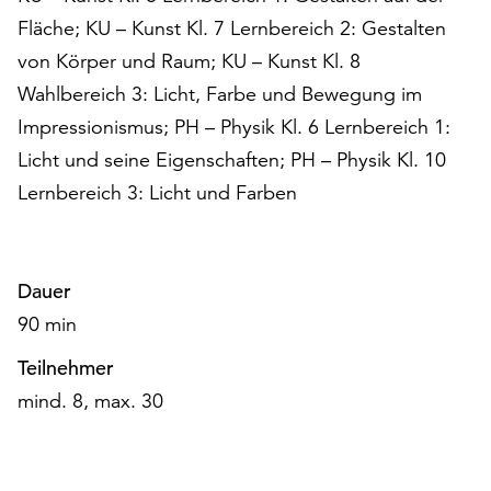
am
Fläche; KU – Kunst Kl. 7 Lernbereich 2: Gestalten
Ende
der
von Körper und Raum; KU – Kunst Kl. 8
Seite
Wahlbereich 3: Licht, Farbe und Bewegung im
die
Impressionismus; PH – Physik Kl. 6 Lernbereich 1:
Schaltfläche
Licht und seine Eigenschaften; PH – Physik Kl. 10
„Cookie-
Einstellungen“
Lernbereich 3: Licht und Farben
zur
Verfügung.
Funktionale
Cookies
Dauer
werden
90 min
auch
ohne
Teilnehmer
Ihr
mind. 8, max. 30
Einverständnis
weiterhin
ausgeführt.