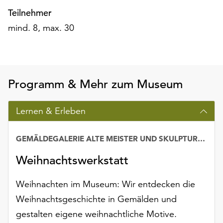
unserer
Teilnehmer
Datenschutzerklärung
mind. 8, max. 30
oder
dem
Impressum
.
Programm & Mehr zum Museum
Lernen & Erleben
GEMÄLDEGALERIE ALTE MEISTER UND SKULPTURENSAMMLUNG BIS 1800
Weihnachtswerkstatt
Weihnachten im Museum: Wir entdecken die
Weihnachtsgeschichte in Gemälden und
gestalten eigene weihnachtliche Motive.