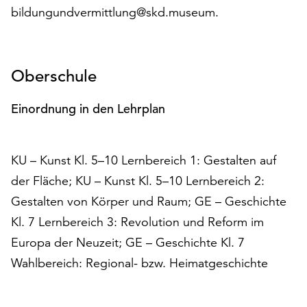
Möchten
bildungundvermittlung@skd.museum.
Sie
die
verwendeten
Cookies
Oberschule
anpassen,
erreichen
Einordnung in den Lehrplan
Sie
die
Einstellungen
KU – Kunst Kl. 5–10 Lernbereich 1: Gestalten auf
über
der Fläche; KU – Kunst Kl. 5–10 Lernbereich 2:
die
Schaltfläche
Gestalten von Körper und Raum; GE – Geschichte
„Auswählen“.
Kl. 7 Lernbereich 3: Revolution und Reform im
Weitere
Europa der Neuzeit; GE – Geschichte Kl. 7
Informationen
Wahlbereich: Regional- bzw. Heimatgeschichte
finden
Sie
in