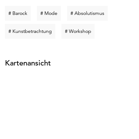
Schlüsselwort
Schlüsselwort
Schlüsselwort
# Barock
# Mode
# Absolutismus
suchen
suchen
suchen
Schlüsselwort
Schlüsselwort
# Kunstbetrachtung
# Workshop
suchen
suchen
Kartenansicht