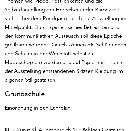
Themen wie Mode, Festlichkeiten und die
auf
Selbstdarstellung der Herrscher in der Barockzeit
„Alle
stehen bei dem Rundgang durch die Ausstellung im
akzeptieren“,
um
Mittelpunkt. Durch gemeinsames Betrachten und
alle
den kommunikativen Austausch soll diese Epoche
Cookies
greifbarer werden. Danach können die Schülerinnen
zu
akzeptieren.
und Schüler in der Werkstatt selbst zu
Sie
Modeschöpfern werden und auf Papier mit ihren in
können
der Ausstellung entstandenen Skizzen Kleidung im
Ihr
eigenen Stil gestalten.
Einverständnis
jederzeit
Grundschule
ändern
und
widerrufen.
Einordnung in den Lehrplan
Dafür
steht
Ihnen
KU – Kunst Kl. 4 Lernbereich 1: Flächiges Gestalten;