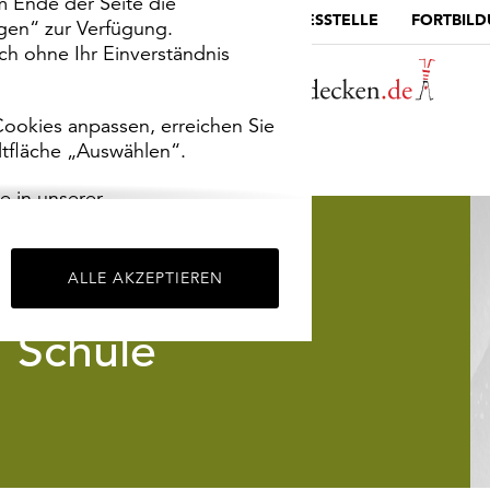
m Ende der Seite die
MUSEUMSPORTAL
DIE LANDESSTELLE
FORTBIL
ngen“ zur Verfügung.
h ohne Ihr Einverständnis
ookies anpassen, erreichen Sie
ltfläche „Auswählen“.
e in unserer
m
Impressum
.
ALLE AKZEPTIEREN
Schule