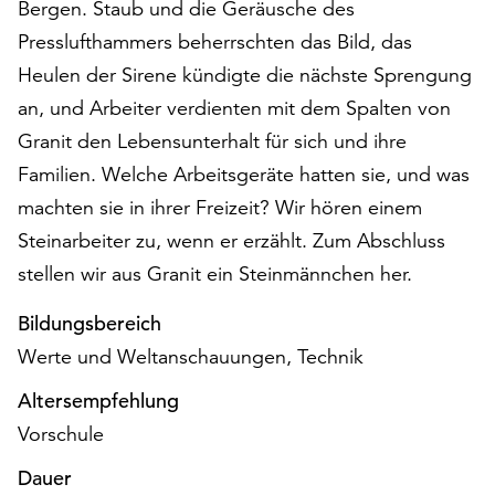
Bergen. Staub und die Geräusche des
auf
Presslufthammers beherrschten das Bild, das
„Alle
akzeptieren“,
Heulen der Sirene kündigte die nächste Sprengung
um
an, und Arbeiter verdienten mit dem Spalten von
alle
Granit den Lebensunterhalt für sich und ihre
Cookies
Familien. Welche Arbeitsgeräte hatten sie, und was
zu
akzeptieren.
machten sie in ihrer Freizeit? Wir hören einem
Sie
Steinarbeiter zu, wenn er erzählt. Zum Abschluss
können
stellen wir aus Granit ein Steinmännchen her.
Ihr
Einverständnis
Bildungsbereich
jederzeit
ändern
Werte und Weltanschauungen, Technik
und
Altersempfehlung
widerrufen.
Dafür
Vorschule
steht
Dauer
Ihnen