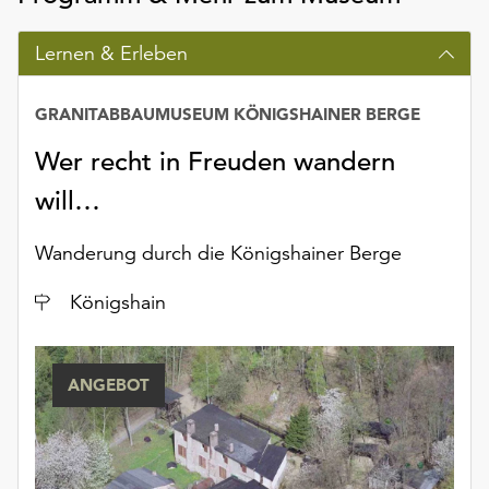
Möchten
Sie
Lernen & Erleben
die
verwendeten
Cookies
GRANITABBAUMUSEUM KÖNIGSHAINER BERGE
anpassen,
Wer recht in Freuden wandern
erreichen
Sie
will…
die
Einstellungen
Wanderung durch die Königshainer Berge
über
die
Ort
Königshain
Schaltfläche
„Auswählen“.
Weitere
ANGEBOT
Informationen
finden
Sie
in