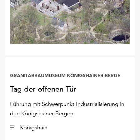
unserer
Datenschutzerklärung
oder
dem
Impressum
.
GRANITABBAUMUSEUM KÖNIGSHAINER BERGE
Tag der offenen Tür
Führung mit Schwerpunkt Industrialisierung in
den Königshainer Bergen
Ort
Königshain