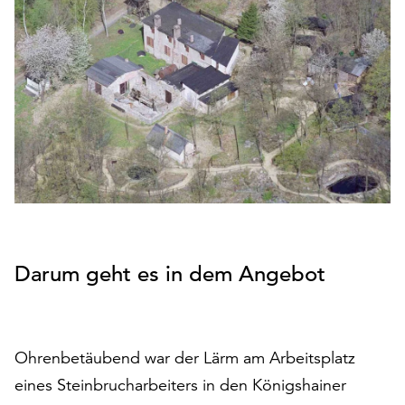
den
Betrieb
der
Seite
notwendig
sind
(funktionale
Cookies),
sowie
solche,
die
lediglich
zu
Darum geht es in dem Angebot
anonymen
Statistikzwecken
genutzt
werden.
Ohrenbetäubend war der Lärm am Arbeitsplatz
Klicken
eines Steinbrucharbeiters in den Königshainer
Sie