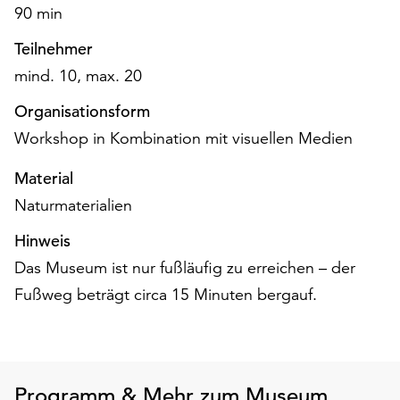
am
90 min
Ende
Teilnehmer
der
Seite
mind. 10, max. 20
die
Schaltfläche
Organisationsform
„Cookie-
Workshop in Kombination mit visuellen Medien
Einstellungen“
zur
Material
Verfügung.
Naturmaterialien
Funktionale
Cookies
Hinweis
werden
Das Museum ist nur fußläufig zu erreichen – der
auch
Fußweg beträgt circa 15 Minuten bergauf.
ohne
Ihr
Einverständnis
weiterhin
ausgeführt.
Programm & Mehr zum Museum