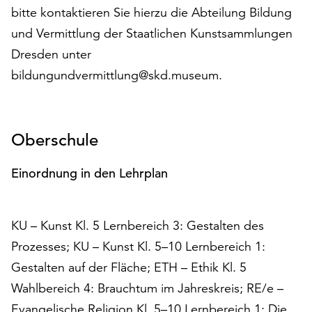
Möchten
bitte kontaktieren Sie hierzu die Abteilung Bildung
Sie
und Vermittlung der Staatlichen Kunstsammlungen
die
Dresden unter
verwendeten
Cookies
bildungundvermittlung@skd.museum.
anpassen,
erreichen
Sie
die
Oberschule
Einstellungen
über
Einordnung in den Lehrplan
die
Schaltfläche
„Auswählen“.
KU – Kunst Kl. 5 Lernbereich 3: Gestalten des
Weitere
Prozesses; KU – Kunst Kl. 5–10 Lernbereich 1:
Informationen
Gestalten auf der Fläche; ETH – Ethik Kl. 5
finden
Wahlbereich 4: Brauchtum im Jahreskreis; RE/e –
Sie
in
Evangelische Religion Kl. 5–10 Lernbereich 1: Die