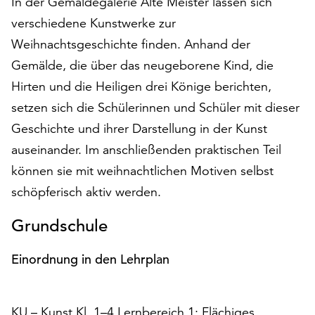
In der Gemäldegalerie Alte Meister lassen sich
auf
verschiedene Kunstwerke zur
„Alle
Weihnachtsgeschichte finden. Anhand der
akzeptieren“,
um
Gemälde, die über das neugeborene Kind, die
alle
Hirten und die Heiligen drei Könige berichten,
Cookies
setzen sich die Schülerinnen und Schüler mit dieser
zu
akzeptieren.
Geschichte und ihrer Darstellung in der Kunst
Sie
auseinander. Im anschließenden praktischen Teil
können
können sie mit weihnachtlichen Motiven selbst
Ihr
schöpferisch aktiv werden.
Einverständnis
jederzeit
Grundschule
ändern
und
widerrufen.
Einordnung in den Lehrplan
Dafür
steht
Ihnen
KU – Kunst Kl. 1–4 Lernbereich 1: Flächiges