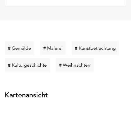
Schlüsselwort
Schlüsselwort
Schlüss
# Gemälde
# Malerei
# Kunstbetrachtung
suchen
suchen
suchen
Schlüsselwort
Schlüsselwort
# Kulturgeschichte
# Weihnachten
suchen
suchen
Kartenansicht