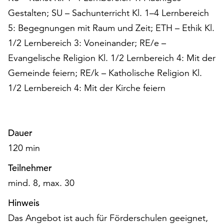
am
Gestalten; SU – Sachunterricht Kl. 1–4 Lernbereich
Ende
der
5: Begegnungen mit Raum und Zeit; ETH – Ethik Kl.
Seite
1/2 Lernbereich 3: Voneinander; RE/e –
die
Evangelische Religion Kl. 1/2 Lernbereich 4: Mit der
Schaltfläche
Gemeinde feiern; RE/k – Katholische Religion Kl.
„Cookie-
Einstellungen“
1/2 Lernbereich 4: Mit der Kirche feiern
zur
Verfügung.
Funktionale
Cookies
Dauer
werden
120 min
auch
ohne
Teilnehmer
Ihr
mind. 8, max. 30
Einverständnis
weiterhin
Hinweis
ausgeführt.
Das Angebot ist auch für Förderschulen geeignet,