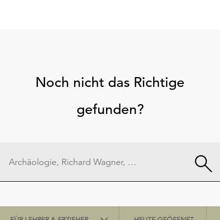
Noch nicht das Richtige
gefunden?
Schnellzugriff
FÜR LEHRER & ERZIEHER
HEUTE GEÖFFNET