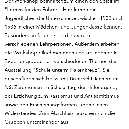
Der Workshop beinhaltet zum einen den Spielfilm
auf
"Lernen für den Führer". Hier lernen die
„Alle
Jugendlichen die Unterschiede zwischen 1933 und
akzeptieren“,
um
1936 in einer Mädchen- und Jungenklasse kennen.
alle
Besonders auffallend sind die extrem
Cookies
verschiedenen Lehrpersonen. Außerdem arbeiten
zu
akzeptieren.
die Workshopteilnehmerinnen und -teilnehmer in
Sie
Expertengruppen an verschiedenen Themen der
können
Ausstellung "Schule unterm Hakenkreuz". Sie
Ihr
beschäftigen sich bpsw. mit Unterrichtsfächern im
Einverständnis
jederzeit
NS, Zeremonien im Schulalltag, der Hitlerjugend,
ändern
der Erziehung zum Rassismus und Antisemitismus
und
sowie den Erscheinungsformen jugendlichen
widerrufen.
Dafür
Widerstandes. Zum Abschluss tauschen sich die
steht
Gruppen untereinander aus.
Ihnen