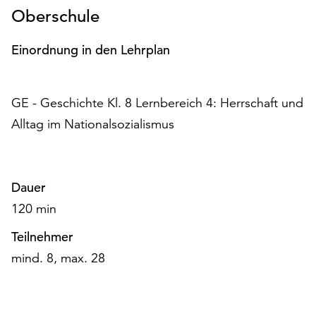
am
Oberschule
Ende
der
Einordnung in den Lehrplan
Seite
die
Schaltfläche
GE - Geschichte Kl. 8 Lernbereich 4: Herrschaft und
„Cookie-
Einstellungen“
Alltag im Nationalsozialismus
zur
Verfügung.
Funktionale
Cookies
Dauer
werden
120 min
auch
ohne
Teilnehmer
Ihr
mind. 8, max. 28
Einverständnis
weiterhin
ausgeführt.