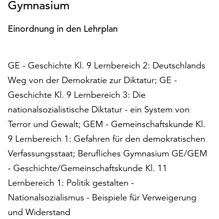
Gymnasium
Möchten
Sie
Einordnung in den Lehrplan
die
verwendeten
Cookies
anpassen,
GE - Geschichte Kl. 9 Lernbereich 2: Deutschlands
erreichen
Weg von der Demokratie zur Diktatur; GE -
Sie
Geschichte Kl. 9 Lernbereich 3: Die
die
Einstellungen
nationalsozialistische Diktatur - ein System von
über
Terror und Gewalt; GEM - Gemeinschaftskunde Kl.
die
9 Lernbereich 1: Gefahren für den demokratischen
Schaltfläche
„Auswählen“.
Verfassungsstaat; Berufliches Gymnasium GE/GEM
- Geschichte/Gemeinschaftskunde Kl. 11
Weitere
Informationen
Lernbereich 1: Politik gestalten -
finden
Nationalsozialismus - Beispiele für Verweigerung
Sie
und Widerstand
in