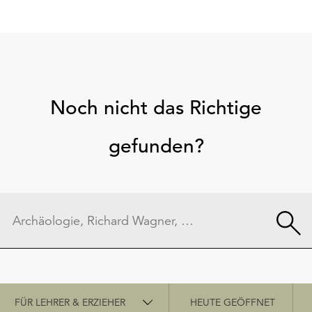
Noch nicht das Richtige
gefunden?
Schnellzugriff
FÜR LEHRER & ERZIEHER
HEUTE GEÖFFNET