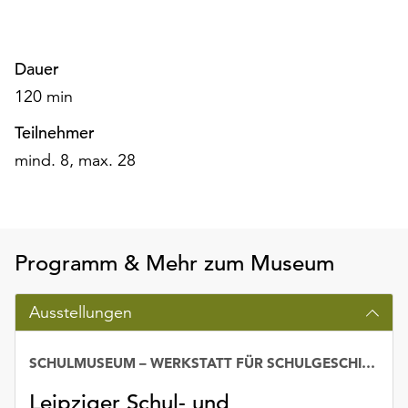
unserer
Datenschutzerklärung
oder
Dauer
dem
120 min
Impressum
.
Teilnehmer
mind. 8, max. 28
Programm & Mehr zum Museum
Ausstellungen
SCHULMUSEUM – WERKSTATT FÜR SCHULGESCHICHTE LEIPZIG
Datum
Leipziger Schul- und