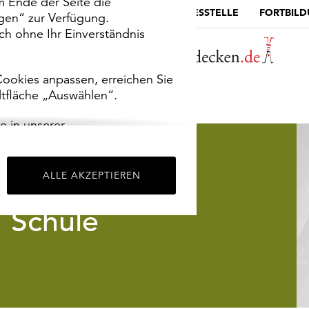
m Ende der Seite die
MUSEUMSPORTAL
DIE LANDESSTELLE
FORTBIL
ngen“ zur Verfügung.
h ohne Ihr Einverständnis
ookies anpassen, erreichen Sie
ltfläche „Auswählen“.
e in unserer
m
Impressum
.
ALLE AKZEPTIEREN
Schule