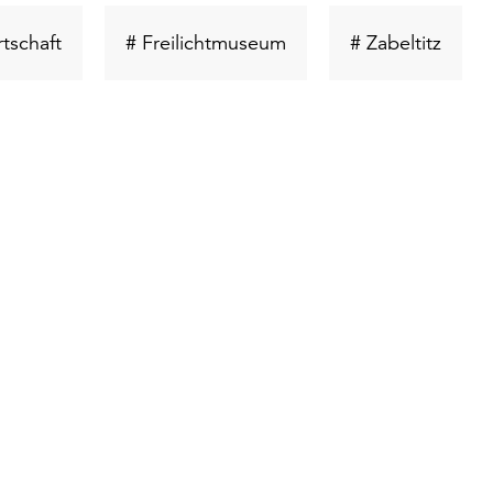
Schlüsselwort
Schlüsselwort
Schlü
tschaft
# Freilichtmuseum
# Zabeltitz
suchen
suchen
suche