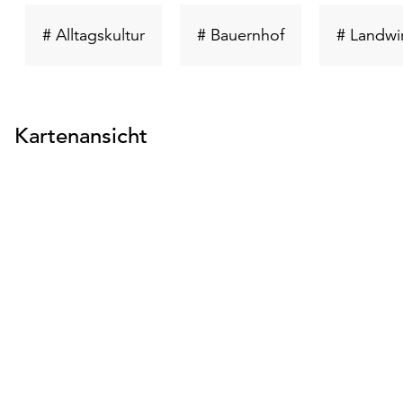
Schlüsselwort
Schlüsselwort
# Alltagskultur
# Bauernhof
# Landwir
suchen
suchen
Kartenansicht