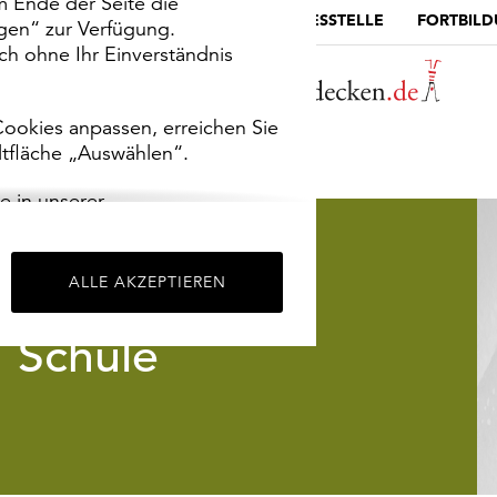
m Ende der Seite die
MUSEUMSPORTAL
DIE LANDESSTELLE
FORTBIL
ngen“ zur Verfügung.
h ohne Ihr Einverständnis
ookies anpassen, erreichen Sie
ltfläche „Auswählen“.
e in unserer
m
Impressum
.
ALLE AKZEPTIEREN
Schule