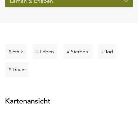
Lernen & Erleben
Schlüsselwort
Schlüsselwort
Schlüsselwort
Schlüsselw
# Ethik
# Leben
# Sterben
# Tod
suchen
suchen
suchen
suchen
Schlüsselwort
# Trauer
suchen
Kartenansicht