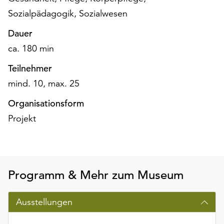
am
Sozialpädagogik, Sozialwesen
Ende
der
Dauer
Seite
ca. 180 min
die
Schaltfläche
Teilnehmer
„Cookie-
mind. 10, max. 25
Einstellungen“
zur
Organisationsform
Verfügung.
Projekt
Funktionale
Cookies
werden
auch
ohne
Programm & Mehr zum Museum
Ihr
Einverständnis
weiterhin
Ausstellungen
ausgeführt.