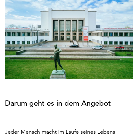
den
Betrieb
der
Seite
notwendig
sind
(funktionale
Cookies),
sowie
solche,
die
lediglich
zu
anonymen
Darum geht es in dem Angebot
Statistikzwecken
genutzt
werden.
Klicken
Jeder Mensch macht im Laufe seines Lebens
Sie