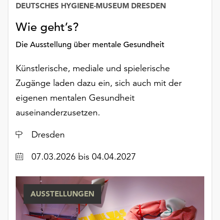
Möchten
DEUTSCHES HYGIENE-MUSEUM DRESDEN
Sie
Wie geht’s?
die
verwendeten
Die Ausstellung über mentale Gesundheit
Cookies
anpassen,
Künstlerische, mediale und spielerische
erreichen
Zugänge laden dazu ein, sich auch mit der
Sie
die
eigenen mentalen Gesundheit
Einstellungen
auseinanderzusetzen.
über
die
Ort
Dresden
Schaltfläche
„Auswählen“.
Datum
07.03.2026
bis 04.04.2027
Weitere
Informationen
finden
AUSSTELLUNGEN
Sie
in