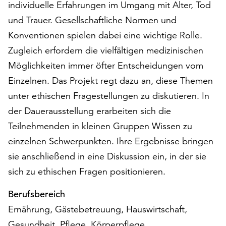
individuelle Erfahrungen im Umgang mit Alter, Tod
auf
und Trauer. Gesellschaftliche Normen und
„Alle
akzeptieren“,
Konventionen spielen dabei eine wichtige Rolle.
um
Zugleich erfordern die vielfältigen medizinischen
alle
Möglichkeiten immer öfter Entscheidungen vom
Cookies
zu
Einzelnen. Das Projekt regt dazu an, diese Themen
akzeptieren.
unter ethischen Fragestellungen zu diskutieren. In
Sie
der Dauerausstellung erarbeiten sich die
können
Teilnehmenden in kleinen Gruppen Wissen zu
Ihr
Einverständnis
einzelnen Schwerpunkten. Ihre Ergebnisse bringen
jederzeit
sie anschließend in eine Diskussion ein, in der sie
ändern
sich zu ethischen Fragen positionieren.
und
widerrufen.
Berufsbereich
Dafür
steht
Ernährung, Gästebetreuung, Hauswirtschaft,
Ihnen
Gesundheit, Pflege, Körperpflege,