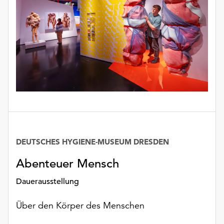
unserer
Datenschutzerklärung
oder
dem
Impressum
.
DEUTSCHES HYGIENE-MUSEUM DRESDEN
Datum
Abenteuer Mensch
Dauerausstellung
Über den Körper des Menschen