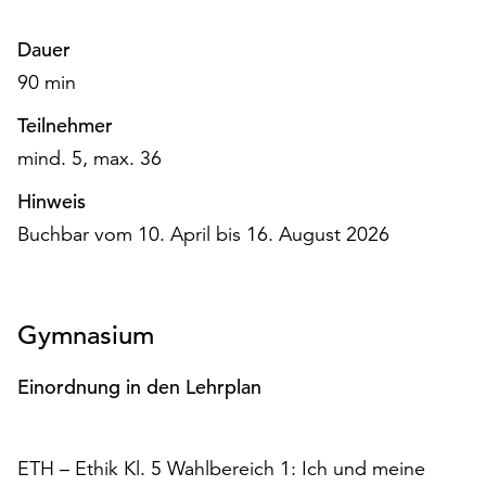
Möchten
Sie
Dauer
die
90 min
verwendeten
Cookies
Teilnehmer
anpassen,
mind. 5, max. 36
erreichen
Sie
Hinweis
die
Buchbar vom 10. April bis 16. August 2026
Einstellungen
über
die
Schaltfläche
Gymnasium
„Auswählen“.
Weitere
Einordnung in den Lehrplan
Informationen
finden
Sie
ETH – Ethik Kl. 5 Wahlbereich 1: Ich und meine
in