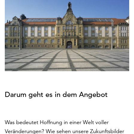
den
Betrieb
der
Seite
notwendig
sind
(funktionale
Cookies),
sowie
solche,
die
lediglich
zu
Darum geht es in dem Angebot
anonymen
Statistikzwecken
genutzt
werden.
Was bedeutet Hoffnung in einer Welt voller
Klicken
Veränderungen? Wie sehen unsere Zukunftsbilder
Sie