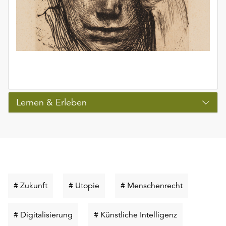
Lernen & Erleben
Schlüsselwort
Schlüsselwort
Schlüsselwo
# Zukunft
# Utopie
# Menschenrecht
suchen
suchen
suchen
Schlüsselwort
Schlüsselwort
# Digitalisierung
# Künstliche Intelligenz