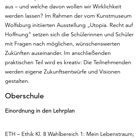
auf
aus – und welche davon wollen wir Wirklichkeit
„Alle
werden lassen? Im Rahmen der vom Kunstmuseum
akzeptieren“,
Wolfsburg initiierten Ausstellung „Utopia. Recht auf
um
Hoffnung“ setzen sich die Schülerinnen und Schüler
alle
Cookies
mit Fragen nach möglichen, wünschenswerten
zu
Zukünften auseinander. Im anschließenden
akzeptieren.
praktischen Teil wird es kreativ: Die Teilnehmenden
Sie
können
werden eigene Zukunftsentwürfe und Visionen
Ihr
gestalten.
Einverständnis
jederzeit
Oberschule
ändern
und
Einordnung in den Lehrplan
widerrufen.
Dafür
steht
ETH – Ethik Kl. 8 Wahlbereich 1: Mein Lebenstraum;
Ihnen