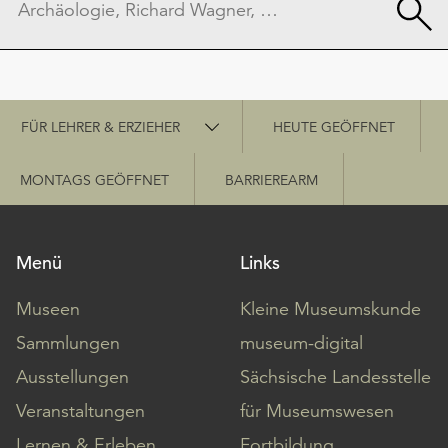
Schnellzugriff
FÜR LEHRER & ERZIEHER
HEUTE GEÖFFNET
MONTAGS GEÖFFNET
BARRIEREARM
Menü
Links
Museen
Kleine Museumskunde
Sammlungen
museum-digital
Ausstellungen
Sächsische Landesstelle
Veranstaltungen
für Museumswesen
Lernen & Erleben
Fortbildung