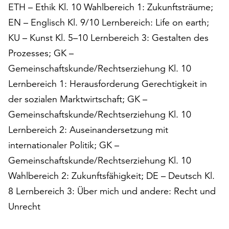
am
ETH – Ethik Kl. 10 Wahlbereich 1: Zukunftsträume;
Ende
EN – Englisch Kl. 9/10 Lernbereich: Life on earth;
der
KU – Kunst Kl. 5–10 Lernbereich 3: Gestalten des
Seite
die
Prozesses; GK –
Schaltfläche
Gemeinschaftskunde/Rechtserziehung Kl. 10
„Cookie-
Lernbereich 1: Herausforderung Gerechtigkeit in
Einstellungen“
zur
der sozialen Marktwirtschaft; GK –
Verfügung.
Gemeinschaftskunde/Rechtserziehung Kl. 10
Funktionale
Lernbereich 2: Auseinandersetzung mit
Cookies
internationaler Politik; GK –
werden
auch
Gemeinschaftskunde/Rechtserziehung Kl. 10
ohne
Wahlbereich 2: Zukunftsfähigkeit; DE – Deutsch Kl.
Ihr
8 Lernbereich 3: Über mich und andere: Recht und
Einverständnis
weiterhin
Unrecht
ausgeführt.