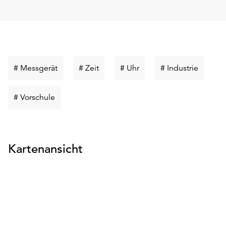
Schlüsselwort
Schlüsselwort
Schlüsselwort
Schlüss
# Messgerät
# Zeit
# Uhr
# Industrie
suchen
suchen
suchen
suchen
Schlüsselwort
# Vorschule
suchen
Kartenansicht