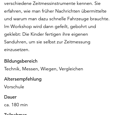
verschiedene Zeitmessinstrumente kennen. Sie
auf
erfahren, wie man früher Nachrichten übermittelte
„Alle
akzeptieren“,
und warum man dazu schnelle Fahrzeuge brauchte.
um
Im Workshop wird dann gefeilt, gebohrt und
alle
geklebt: Die Kinder fertigen ihre eigenen
Cookies
zu
Sanduhren, um sie selbst zur Zeitmessung
akzeptieren.
einzusetzen.
Sie
können
Bildungsbereich
Ihr
Technik, Messen, Wiegen, Vergleichen
Einverständnis
jederzeit
Altersempfehlung
ändern
Vorschule
und
widerrufen.
Dauer
Dafür
ca. 180 min
steht
Ihnen
Teilnehmer