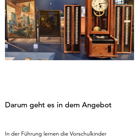
den
Betrieb
der
Seite
notwendig
sind
(funktionale
Cookies),
sowie
solche,
die
lediglich
zu
anonymen
Darum geht es in dem Angebot
Statistikzwecken
genutzt
werden.
Klicken
In der Führung lernen die Vorschulkinder
Sie