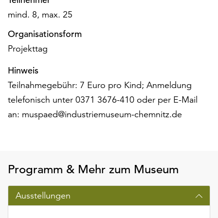
am
mind. 8, max. 25
Ende
der
Organisationsform
Seite
Projekttag
die
Schaltfläche
Hinweis
„Cookie-
Einstellungen“
Teilnahmegebühr: 7 Euro pro Kind; Anmeldung
zur
telefonisch unter 0371 3676-410 oder per E-Mail
Verfügung.
an: muspaed@industriemuseum-chemnitz.de
Funktionale
Cookies
werden
auch
ohne
Programm & Mehr zum Museum
Ihr
Einverständnis
weiterhin
Ausstellungen
ausgeführt.