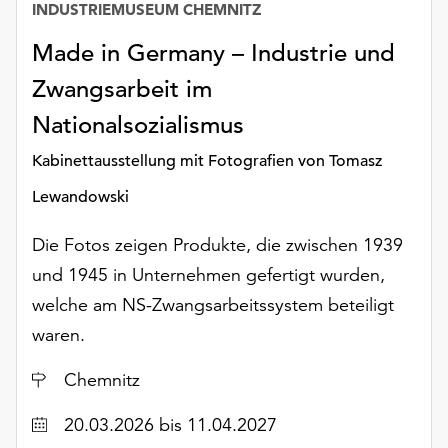
INDUSTRIEMUSEUM CHEMNITZ
Möchten
Sie
Made in Germany – Industrie und
die
verwendeten
Zwangsarbeit im
Cookies
Nationalsozialismus
anpassen,
erreichen
Kabinettausstellung mit Fotografien von Tomasz
Sie
die
Lewandowski
Einstellungen
über
Die Fotos zeigen Produkte, die zwischen 1939
die
und 1945 in Unternehmen gefertigt wurden,
Schaltfläche
welche am NS-Zwangsarbeitssystem beteiligt
„Auswählen“.
waren.
Weitere
Informationen
Ort
Chemnitz
finden
Sie
Datum
20.03.2026
bis 11.04.2027
in