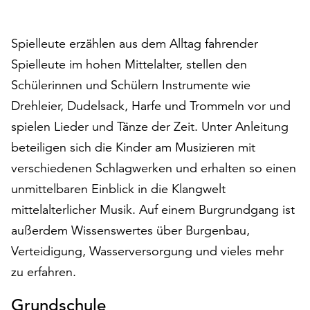
auf
„Alle
Spielleute erzählen aus dem Alltag fahrender
akzeptieren“,
um
Spielleute im hohen Mittelalter, stellen den
alle
Schülerinnen und Schülern Instrumente wie
Cookies
Drehleier, Dudelsack, Harfe und Trommeln vor und
zu
akzeptieren.
spielen Lieder und Tänze der Zeit. Unter Anleitung
Sie
beteiligen sich die Kinder am Musizieren mit
können
verschiedenen Schlagwerken und erhalten so einen
Ihr
unmittelbaren Einblick in die Klangwelt
Einverständnis
jederzeit
mittelalterlicher Musik. Auf einem Burgrundgang ist
ändern
außerdem Wissenswertes über Burgenbau,
und
Verteidigung, Wasserversorgung und vieles mehr
widerrufen.
Dafür
zu erfahren.
steht
Ihnen
Grundschule