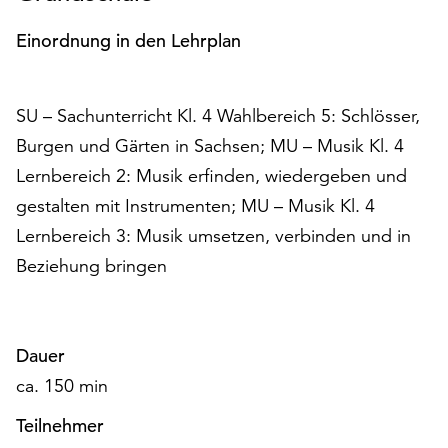
am
Ende
Einordnung in den Lehrplan
der
Seite
die
SU – Sachunterricht Kl. 4 Wahlbereich 5: Schlösser,
Schaltfläche
Burgen und Gärten in Sachsen; MU – Musik Kl. 4
„Cookie-
Einstellungen“
Lernbereich 2: Musik erfinden, wiedergeben und
zur
gestalten mit Instrumenten; MU – Musik Kl. 4
Verfügung.
Lernbereich 3: Musik umsetzen, verbinden und in
Funktionale
Cookies
Beziehung bringen
werden
auch
ohne
Ihr
Dauer
Einverständnis
ca. 150 min
weiterhin
ausgeführt.
Teilnehmer