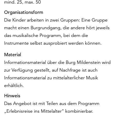
mind. 25, max. 50
Möchten
Sie
Organisationsform
die
Die Kinder arbeiten in zwei Gruppen: Eine Gruppe
verwendeten
Cookies
macht einen Burgrundgang, die andere hört jeweils
anpassen,
das musikalische Programm, bei dem die
erreichen
Instrumente selbst ausprobiert werden können.
Sie
die
Material
Einstellungen
Informationsmaterial über die Burg Mildenstein wird
über
die
zur Verfügung gestellt, auf Nachfrage ist auch
Schaltfläche
Informationsmaterial zu mittelalterlicher Musik
„Auswählen“.
erhältlich.
Weitere
Hinweis
Informationen
finden
Das Angebot ist mit Teilen aus dem Programm
Sie
„Erlebnisreise ins Mittelalter“ kombinierbar.
in