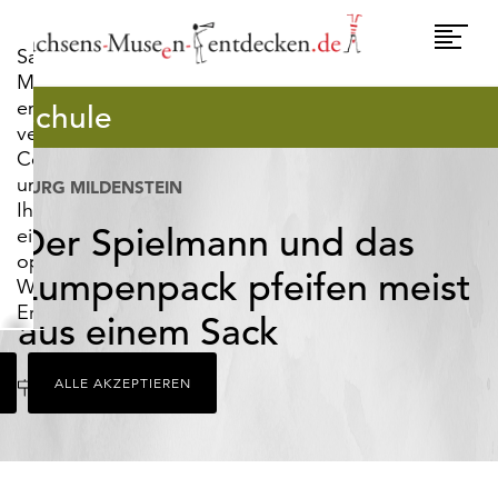
widerrufen.
Umscha
Sachsens-
Naviga
Museen-
entdecken.de
Schule
verwendet
Cookies,
um
BURG MILDENSTEIN
Ihnen
Der Spielmann und das
ein
optimales
Lumpenpack pfeifen meist
Webseiten-
Erlebnis
aus einem Sack
zu
bieten.
Ort
Leisnig
ALLE AKZEPTIEREN
Dazu
zählen
Cookies,
die
für