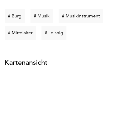
Schlüsselwort
Schlüsselwort
Schlüsselwort
# Burg
# Musik
# Musikinstrument
suchen
suchen
suchen
Schlüsselwort
Schlüsselwort
# Mittelalter
# Leisnig
suchen
suchen
Kartenansicht