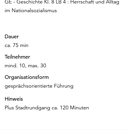
GE - Geschichte Kl. 8 LB 4 : Herrschaft und Alltag
unserer
im Nationalsozialismus
Datenschutzerklärung
oder
dem
Impressum
Dauer
.
ca. 75 min
Teilnehmer
mind. 10, max. 30
Organisationsform
gesprächsorientierte Führung
Hinweis
Plus Stadtrundgang ca. 120 Minuten