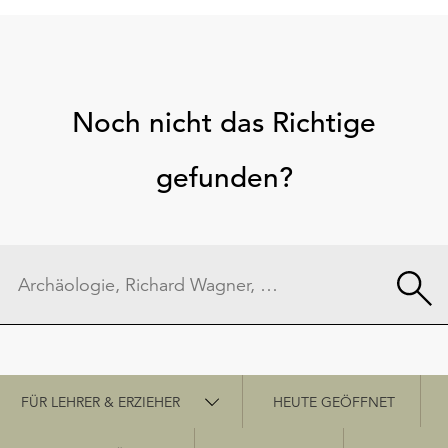
Noch nicht das Richtige
gefunden?
Schnellzugriff
FÜR LEHRER & ERZIEHER
HEUTE GEÖFFNET