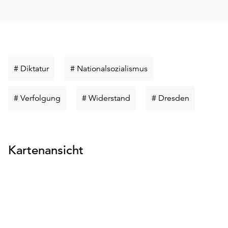
Schlüsselwort
Schlüsselwort
# Diktatur
# Nationalsozialismus
suchen
suchen
Schlüsselwort
Schlüsselwort
Schlüsselw
# Verfolgung
# Widerstand
# Dresden
suchen
suchen
suchen
Kartenansicht