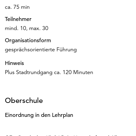
Möchten
ca. 75 min
Sie
die
Teilnehmer
verwendeten
mind. 10, max. 30
Cookies
anpassen,
Organisationsform
erreichen
gesprächsorientierte Führung
Sie
die
Hinweis
Einstellungen
Plus Stadtrundgang ca. 120 Minuten
über
die
Schaltfläche
„Auswählen“.
Oberschule
Weitere
Informationen
Einordnung in den Lehrplan
finden
Sie
in