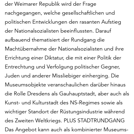
der Weimarer Republik wird der Frage
auf
nachgegangen, welche gesellschaftlichen und
„Alle
akzeptieren“,
politischen Entwicklungen den rasanten Aufstieg
um
der Nationalsozialisten beeinflussten. Darauf
alle
aufbauend thematisiert der Rundgang die
Cookies
zu
Machtübernahme der Nationalsozialisten und ihre
akzeptieren.
Errichtung einer Diktatur, die mit einer Politik der
Sie
Entrechtung und Verfolgung politischer Gegner,
können
Ihr
Juden und anderer Missliebiger einherging. Die
Einverständnis
Museumsobjekte veranschaulichen darüber hinaus
jederzeit
die Rolle Dresdens als Gauhauptstadt, aber auch als
ändern
Kunst- und Kulturstadt des NS-Regimes sowie als
und
widerrufen.
wichtiger Standort der Rüstungsindustrie während
Dafür
des Zweiten Weltkriegs. PLUS STADTRUNDGANG
steht
Das Angebot kann auch als kombinierter Museums-
Ihnen