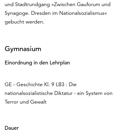
am
und Stadtrundgang »Zwischen Gauforum und
Ende
Synagoge. Dresden im Nationalsozialismus«
der
gebucht werden.
Seite
die
Schaltfläche
„Cookie-
Gymnasium
Einstellungen“
zur
Einordnung in den Lehrplan
Verfügung.
Funktionale
Cookies
werden
GE - Geschichte Kl. 9 LB3 : Die
auch
nationalsozialistische Diktatur - ein System von
ohne
Terror und Gewalt
Ihr
Einverständnis
weiterhin
ausgeführt.
Dauer