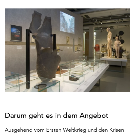
den
Betrieb
der
Seite
notwendig
sind
(funktionale
Cookies),
sowie
solche,
die
lediglich
zu
anonymen
Statistikzwecken
genutzt
Darum geht es in dem Angebot
werden.
Klicken
Ausgehend vom Ersten Weltkrieg und den Krisen
Sie