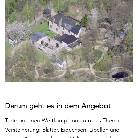
den
Betrieb
der
Seite
notwendig
sind
(funktionale
Cookies),
sowie
solche,
die
lediglich
zu
anonymen
Statistikzwecken
Darum geht es in dem Angebot
genutzt
werden.
Tretet in einen Wettkampf rund um das Thema
Versteinerung: Blätter, Eidechsen, Libellen und
Klicken
Sie