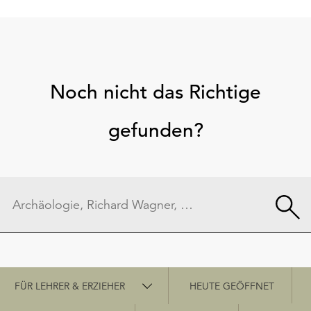
Noch nicht das Richtige
gefunden?
Schnellzugriff
FÜR LEHRER & ERZIEHER
HEUTE GEÖFFNET