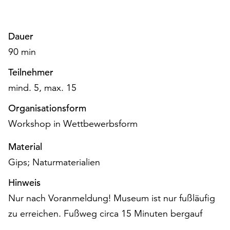
am
Ende
der
Dauer
Seite
90 min
die
Schaltfläche
Teilnehmer
„Cookie-
Einstellungen“
mind. 5, max. 15
zur
Organisationsform
Verfügung.
Funktionale
Workshop in Wettbewerbsform
Cookies
werden
Material
auch
Gips; Naturmaterialien
ohne
Ihr
Hinweis
Einverständnis
Nur nach Voranmeldung! Museum ist nur fußläufig
weiterhin
zu erreichen. Fußweg circa 15 Minuten bergauf
ausgeführt.