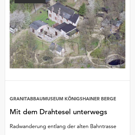
unserer
Datenschutzerklärung
oder
dem
Impressum
.
GRANITABBAUMUSEUM KÖNIGSHAINER BERGE
Mit dem Drahtesel unterwegs
Radwanderung entlang der alten Bahntrasse