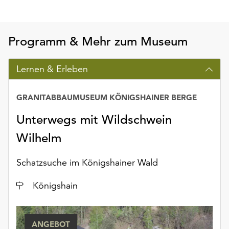
Möchten
Sie
die
Programm & Mehr zum Museum
verwendeten
Cookies
anpassen,
Lernen & Erleben
erreichen
Sie
GRANITABBAUMUSEUM KÖNIGSHAINER BERGE
die
Einstellungen
Unterwegs mit Wildschwein
über
die
Wilhelm
Schaltfläche
„Auswählen“.
Schatzsuche im Königshainer Wald
Weitere
Ort
Königshain
Informationen
finden
Sie
ANGEBOT
in