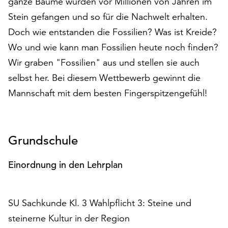
ganze Bäume wurden vor Millionen von Jahren im
auf
Stein gefangen und so für die Nachwelt erhalten.
„Alle
Doch wie entstanden die Fossilien? Was ist Kreide?
akzeptieren“,
um
Wo und wie kann man Fossilien heute noch finden?
alle
Wir graben "Fossilien" aus und stellen sie auch
Cookies
selbst her. Bei diesem Wettbewerb gewinnt die
zu
akzeptieren.
Mannschaft mit dem besten Fingerspitzengefühl!
Sie
können
Ihr
Grundschule
Einverständnis
jederzeit
ändern
Einordnung in den Lehrplan
und
widerrufen.
Dafür
SU Sachkunde Kl. 3 Wahlpflicht 3: Steine und
steht
steinerne Kultur in der Region
Ihnen