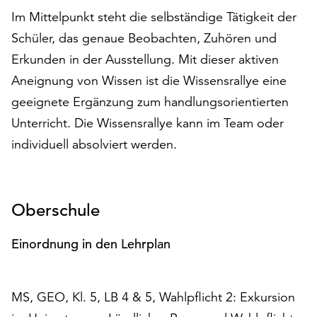
auf
Im Mittelpunkt steht die selbständige Tätigkeit der
„Alle
Schüler, das genaue Beobachten, Zuhören und
akzeptieren“,
Erkunden in der Ausstellung. Mit dieser aktiven
um
alle
Aneignung von Wissen ist die Wissensrallye eine
Cookies
geeignete Ergänzung zum handlungsorientierten
zu
Unterricht. Die Wissensrallye kann im Team oder
akzeptieren.
individuell absolviert werden.
Sie
können
Ihr
Einverständnis
Oberschule
jederzeit
ändern
und
Einordnung in den Lehrplan
widerrufen.
Dafür
steht
MS, GEO, Kl. 5, LB 4 & 5, Wahlpflicht 2: Exkursion
Ihnen