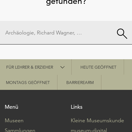
gefunden?
Schnellzugriff
FÜR LEHRER & ERZIEHER
HEUTE GEÖFFNET
MONTAGS GEÖFFNET
BARRIEREARM
Menü
Links
Museen
Kleine Museumskunde
Sammlungen
museum-digital