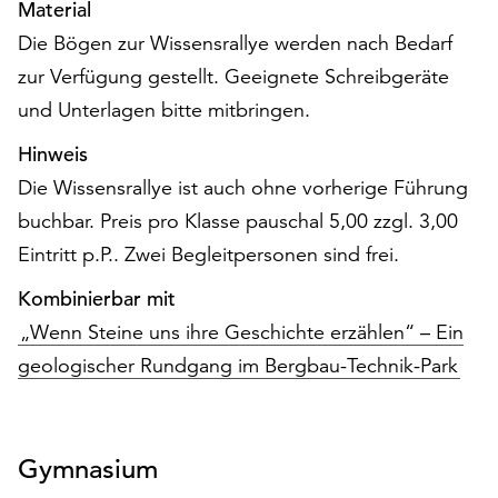
Material
Möchten
Sie
Die Bögen zur Wissensrallye werden nach Bedarf
die
zur Verfügung gestellt. Geeignete Schreibgeräte
verwendeten
und Unterlagen bitte mitbringen.
Cookies
anpassen,
Hinweis
erreichen
Die Wissensrallye ist auch ohne vorherige Führung
Sie
die
buchbar. Preis pro Klasse pauschal 5,00 zzgl. 3,00
Einstellungen
Eintritt p.P.. Zwei Begleitpersonen sind frei.
über
die
Kombinierbar mit
Schaltfläche
„Wenn Steine uns ihre Geschichte erzählen“ – Ein
„Auswählen“.
geologischer Rundgang im Bergbau-Technik-Park
Weitere
Informationen
finden
Gymnasium
Sie
in