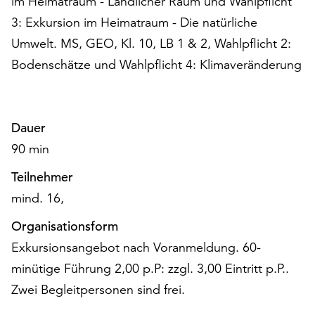
im Heimatraum - Ländlicher Raum und Wahlpflicht
am
3: Exkursion im Heimatraum - Die natürliche
Ende
der
Umwelt. MS, GEO, Kl. 10, LB 1 & 2, Wahlpflicht 2:
Seite
Bodenschätze und Wahlpflicht 4: Klimaveränderung
die
Schaltfläche
„Cookie-
Einstellungen“
Dauer
zur
90 min
Verfügung.
Funktionale
Teilnehmer
Cookies
mind. 16,
werden
auch
Organisationsform
ohne
Exkursionsangebot nach Voranmeldung. 60-
Ihr
Einverständnis
minütige Führung 2,00 p.P: zzgl. 3,00 Eintritt p.P..
weiterhin
Zwei Begleitpersonen sind frei.
ausgeführt.