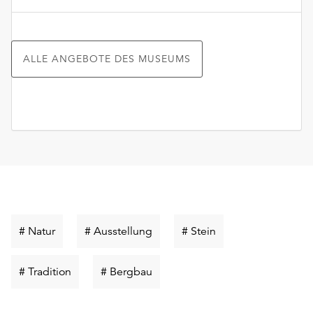
ALLE ANGEBOTE DES MUSEUMS
Schlüsselwort
Schlüsselwort
Schlüsselwort
# Natur
# Ausstellung
# Stein
suchen
suchen
suchen
Schlüsselwort
Schlüsselwort
# Tradition
# Bergbau
suchen
suchen