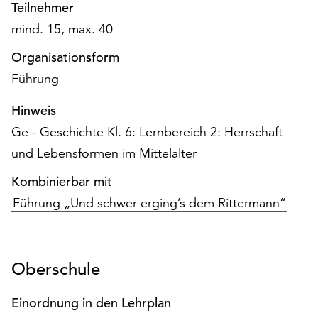
am
Teilnehmer
Ende
mind. 15, max. 40
der
Seite
Organisationsform
die
Führung
Schaltfläche
„Cookie-
Hinweis
Einstellungen“
Ge - Geschichte Kl. 6: Lernbereich 2: Herrschaft
zur
und Lebensformen im Mittelalter
Verfügung.
Funktionale
Kombinierbar mit
Cookies
werden
Führung „Und schwer erging’s dem Rittermann“
auch
ohne
Ihr
Oberschule
Einverständnis
weiterhin
ausgeführt.
Einordnung in den Lehrplan