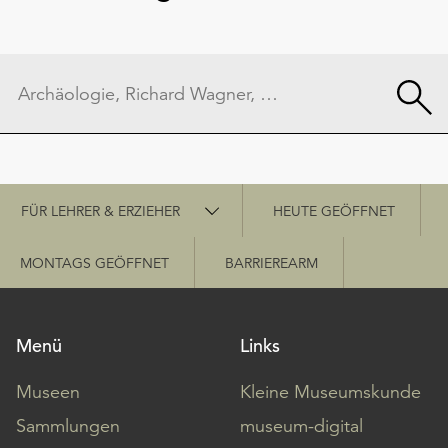
Schnellzugriff
FÜR LEHRER & ERZIEHER
HEUTE GEÖFFNET
MONTAGS GEÖFFNET
BARRIEREARM
Menü
Links
Museen
Kleine Museumskunde
Sammlungen
museum-digital