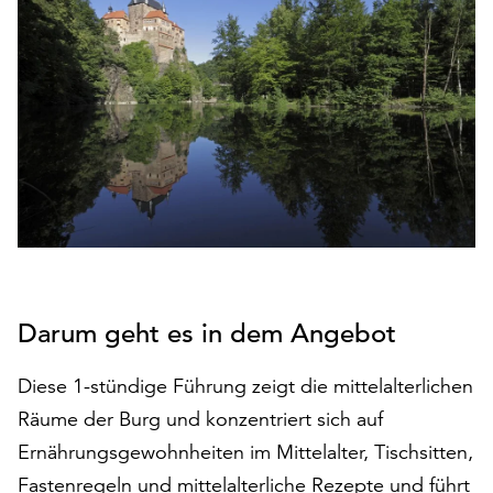
den
Betrieb
der
Seite
notwendig
sind
(funktionale
Cookies),
sowie
solche,
die
lediglich
zu
Darum geht es in dem Angebot
anonymen
Statistikzwecken
Diese 1-stündige Führung zeigt die mittelalterlichen
genutzt
Räume der Burg und konzentriert sich auf
werden.
Ernährungsgewohnheiten im Mittelalter, Tischsitten,
Klicken
Fastenregeln und mittelalterliche Rezepte und führt
Sie