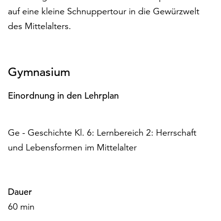
auf
auf eine kleine Schnuppertour in die Gewürzwelt
„Alle
des Mittelalters.
akzeptieren“,
um
alle
Cookies
Gymnasium
zu
akzeptieren.
Einordnung in den Lehrplan
Sie
können
Ihr
Ge - Geschichte Kl. 6: Lernbereich 2: Herrschaft
Einverständnis
jederzeit
und Lebensformen im Mittelalter
ändern
und
widerrufen.
Dafür
Dauer
steht
60 min
Ihnen