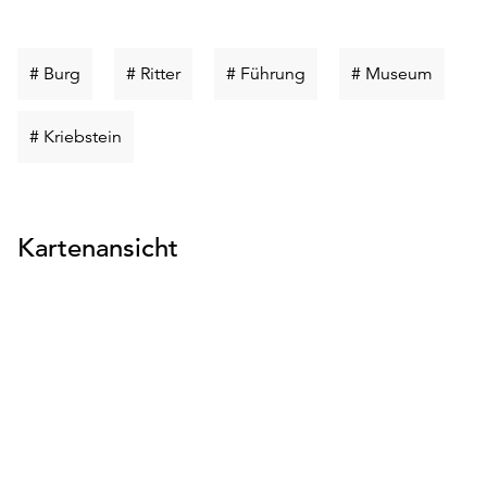
Schlüsselwort
Schlüsselwort
Schlüsselwort
Schlüs
# Burg
# Ritter
# Führung
# Museum
suchen
suchen
suchen
suchen
Schlüsselwort
# Kriebstein
suchen
Kartenansicht