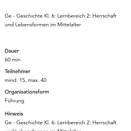
Möchten
Sie
Ge - Geschichte Kl. 6: Lernbereich 2: Herrschaft
die
verwendeten
und Lebensformen im Mittelalter
Cookies
anpassen,
erreichen
Dauer
Sie
die
60 min
Einstellungen
über
Teilnehmer
die
mind. 15, max. 40
Schaltfläche
„Auswählen“.
Organisationsform
Führung
Weitere
Informationen
Hinweis
finden
Ge - Geschichte Kl. 6: Lernbereich 2: Herrschaft
Sie
in