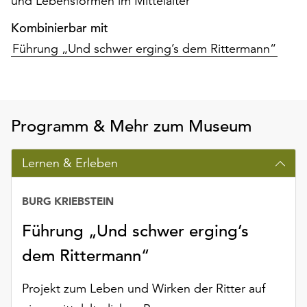
und Lebensformen im Mittelalter
unserer
Datenschutzerklärung
Kombinierbar mit
oder
Führung „Und schwer erging’s dem Rittermann“
dem
Impressum
.
Programm & Mehr zum Museum
Lernen & Erleben
BURG KRIEBSTEIN
Führung „Und schwer erging’s
dem Rittermann“
Projekt zum Leben und Wirken der Ritter auf