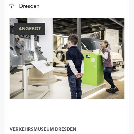
unserer
Ort
Dresden
Datenschutzerklärung
oder
dem
ANGEBOT
Impressum
.
VERKEHRSMUSEUM DRESDEN