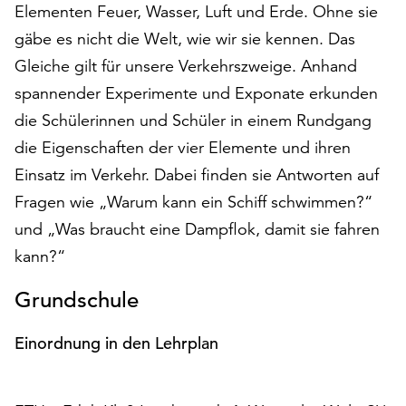
Elementen Feuer, Wasser, Luft und Erde. Ohne sie
auf
gäbe es nicht die Welt, wie wir sie kennen. Das
„Alle
akzeptieren“,
Gleiche gilt für unsere Verkehrs­zweige. Anhand
um
spannender Experimente und Exponate erkunden
alle
die Schülerinnen und Schüler in einem Rundgang
Cookies
zu
die Eigenschaften der vier Elemente und ihren
akzeptieren.
Einsatz im Verkehr. Dabei finden sie Antworten auf
Sie
Fragen wie „Warum kann ein Schiff schwimmen?“
können
Ihr
und „Was braucht eine Dampflok, damit sie fahren
Einverständnis
kann?“
jederzeit
ändern
Grundschule
und
widerrufen.
Einordnung in den Lehrplan
Dafür
steht
Ihnen