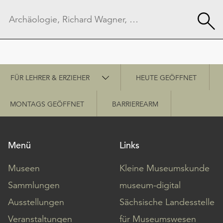
Schnellzugriff
FÜR LEHRER & ERZIEHER
HEUTE GEÖFFNET
MONTAGS GEÖFFNET
BARRIEREARM
Menü
Links
Museen
Kleine Museumskunde
Sammlungen
museum-digital
Ausstellungen
Sächsische Landesstelle
Veranstaltungen
für Museumswesen