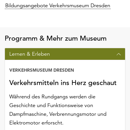
Möchten
Bildungsangebote Verkehrsmuseum Dresden
Sie
die
verwendeten
Cookies
anpassen,
Programm & Mehr zum Museum
erreichen
Sie
Lernen & Erleben
die
Einstellungen
über
VERKEHRSMUSEUM DRESDEN
die
Verkehrsmitteln ins Herz geschaut
Schaltfläche
„Auswählen“.
Während des Rundgangs werden die
Weitere
Geschichte und Funktionsweise von
Informationen
Dampfmaschine, Verbrennungsmotor und
finden
Sie
Elektromotor erforscht.
in