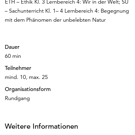
ETH – Ethik Kl. 3 Lernbereich 4: Wir in der Welt; SU
am
Ende
– Sachunterricht Kl. 1– 4 Lernbereich 4: Begegnung
der
mit dem Phänomen der unbelebten Natur
Seite
die
Schaltfläche
„Cookie-
Dauer
Einstellungen“
60 min
zur
Verfügung.
Teilnehmer
Funktionale
mind. 10, max. 25
Cookies
werden
Organisationsform
auch
Rundgang
ohne
Ihr
Einverständnis
weiterhin
Weitere Informationen
ausgeführt.