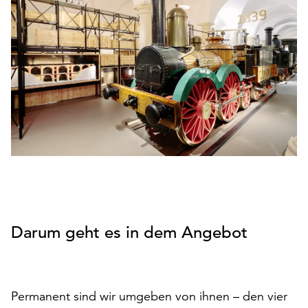
den
Betrieb
der
Seite
notwendig
sind
(funktionale
Cookies),
sowie
solche,
die
lediglich
zu
anonymen
Darum geht es in dem Angebot
Statistikzwecken
genutzt
werden.
Klicken
Permanent sind wir umgeben von ihnen – den vier
Sie