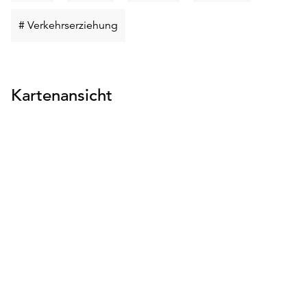
suchen
suchen
suchen
suchen
Schlüsselwort
# Verkehrserziehung
suchen
Kartenansicht