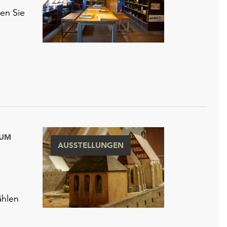
en Sie
IUM
AUSSTELLUNGEN
ählen