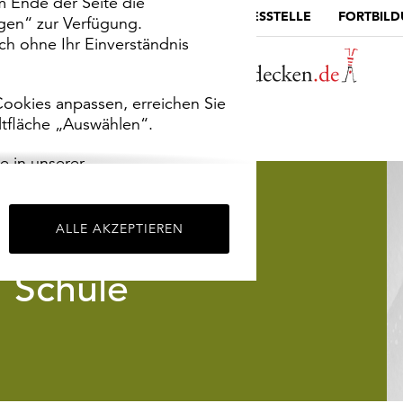
m Ende der Seite die
MUSEUMSPORTAL
DIE LANDESSTELLE
FORTBIL
ngen“ zur Verfügung.
h ohne Ihr Einverständnis
ookies anpassen, erreichen Sie
ltfläche „Auswählen“.
e in unserer
m
Impressum
.
ALLE AKZEPTIEREN
Schule