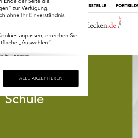
m Ende der Seite die
MUSEUMSPORTAL
DIE LANDESSTELLE
FORTBIL
ngen“ zur Verfügung.
h ohne Ihr Einverständnis
ookies anpassen, erreichen Sie
ltfläche „Auswählen“.
e in unserer
m
Impressum
.
ALLE AKZEPTIEREN
Schule