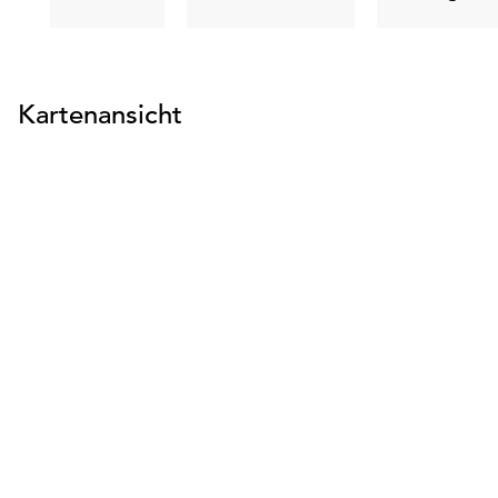
suchen
suchen
s
Kartenansicht