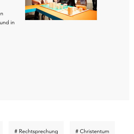
en
und in
chlüsselwort
Schlüsselwort
Schlüsselw
# Rechtsprechung
# Christentum