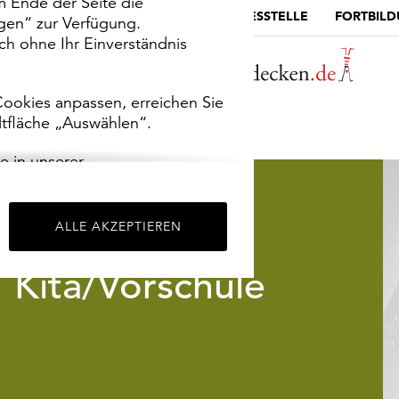
m Ende der Seite die
MUSEUMSPORTAL
DIE LANDESSTELLE
FORTBIL
ngen“ zur Verfügung.
h ohne Ihr Einverständnis
ookies anpassen, erreichen Sie
ltfläche „Auswählen“.
e in unserer
m
Impressum
.
ALLE AKZEPTIEREN
Kita/Vorschule