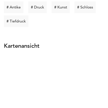
Schlüsselwort
Schlüsselwort
Schlüsselwort
Schlüsse
# Antike
# Druck
# Kunst
# Schloss
suchen
suchen
suchen
suchen
Schlüsselwort
# Tiefdruck
suchen
Kartenansicht