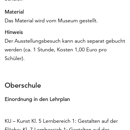
unserer
Material
Datenschutzerklärung
oder
Das Material wird vom Museum gestellt.
dem
Impressum
Hinweis
.
Der Ausstellungsbesuch kann auch separat gebucht
werden (ca. 1 Stunde, Kosten 1,00 Euro pro
Schüler).
Oberschule
Einordnung in den Lehrplan
KU – Kunst Kl. 5 Lernbereich 1: Gestalten auf der
Fläche; Kl. 7 Lernbereich 1: Gestalten auf der