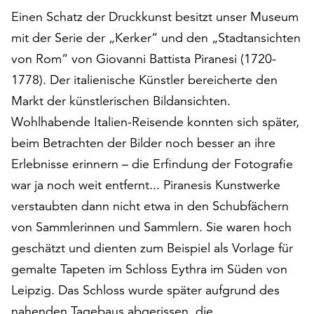
auf
Einen Schatz der Druckkunst besitzt unser Museum
„Alle
mit der Serie der „Kerker“ und den „Stadtansichten
akzeptieren“,
von Rom“ von Giovanni Battista Piranesi (1720-
um
alle
1778). Der italienische Künstler bereicherte den
Cookies
Markt der künstlerischen Bildansichten.
zu
Wohlhabende Italien-Reisende konnten sich später,
akzeptieren.
beim Betrachten der Bilder noch besser an ihre
Sie
können
Erlebnisse erinnern – die Erfindung der Fotografie
Ihr
war ja noch weit entfernt... Piranesis Kunstwerke
Einverständnis
verstaubten dann nicht etwa in den Schubfächern
jederzeit
ändern
von Sammlerinnen und Sammlern. Sie waren hoch
und
geschätzt und dienten zum Beispiel als Vorlage für
widerrufen.
gemalte Tapeten im Schloss Eythra im Süden von
Dafür
steht
Leipzig. Das Schloss wurde später aufgrund des
Ihnen
nahenden Tagebaus abgerissen, die