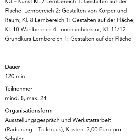
KU – Kunst Kl. 7 Lernbereich 1: Gestalten auf der
Möchten
Fläche, Lernbereich 2: Gestalten von Körper und
Sie
die
Raum; Kl. 8 Lernbereich 1: Gestalten auf der Fläche;
verwendeten
Kl. 10 Wahlbereich 4: Innenarchitektur; Kl. 11/12
Cookies
Grundkurs Lernbereich 1: Gestalten auf der Fläche
anpassen,
erreichen
Sie
die
Dauer
Einstellungen
120 min
über
die
Teilnehmer
Schaltfläche
„Auswählen“.
mind. 8, max. 24
Weitere
Organisationsform
Informationen
Ausstellungsgespräch und Werkstattarbeit
finden
(Radierung – Tiefdruck), Kosten: 3,00 Euro pro
Sie
in
Schüler.