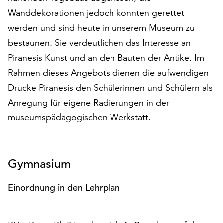
am
Wanddekorationen jedoch konnten gerettet
Ende
werden und sind heute in unserem Museum zu
der
Seite
bestaunen. Sie verdeutlichen das Interesse an
die
Piranesis Kunst und an den Bauten der Antike. Im
Schaltfläche
Rahmen dieses Angebots dienen die aufwendigen
„Cookie-
Einstellungen“
Drucke Piranesis den Schülerinnen und Schülern als
zur
Anregung für eigene Radierungen in der
Verfügung.
museumspädagogischen Werkstatt.
Funktionale
Cookies
werden
auch
Gymnasium
ohne
Ihr
Einordnung in den Lehrplan
Einverständnis
weiterhin
ausgeführt.