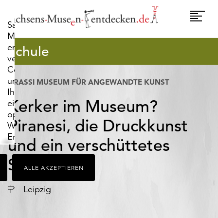
widerrufen.
Umscha
Sachsens-
Naviga
Museen-
entdecken.de
Schule
verwendet
Cookies,
um
GRASSI MUSEUM FÜR ANGEWANDTE KUNST
Ihnen
Kerker im Museum?
ein
optimales
Piranesi, die Druckkunst
Webseiten-
Erlebnis
und ein verschüttetes
zu
bieten.
Schloss
ALLE AKZEPTIEREN
Dazu
zählen
Ort
Leipzig
Cookies,
die
für