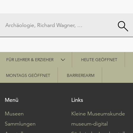
Schnellzugriff
FÜR LEHRER & ERZIEHER
HEUTE GEÖFFNET
MONTAGS GEÖFFNET
BARRIEREARM
Menü
Links
Museen
Kleine Museumskunde
Sammlungen
museum-digital