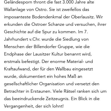
Geländesporn thront die fast 3.000 Jahre alte
auf
Wallanlage von Ostro. Sie ist zweifellos das
„Alle
akzeptieren“,
imposanteste Bodendenkmal der Oberlausitz. Wir
um
erkunden die Ostroer Schanze und versuchen, ihrer
alle
Geschichte auf die Spur zu kommen. Im 7.
Cookies
Jahrhundert v.Chr. wurde die Siedlung von
zu
akzeptieren.
Menschen der Billendorfer Gruppe, wie die
Sie
Endphase der Lausitzer Kultur benannt wird,
können
erstmals befestigt. Der enorme Material- und
Ihr
Einverständnis
Kraftaufwand, der für den Wallbau eingesetzt
jederzeit
wurde, dokumentiert ein hohes Maß an
ändern
gesellschaftlicher Organisation und versetzt den
und
widerrufen.
Betrachter in Erstaunen. Viele Rätsel ranken sich um
Dafür
das beeindruckende Zeitzeugnis. Ein Blick in die
steht
Vergangenheit, der sich lohnt!
Ihnen