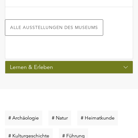
ALLE AUSSTELLUNGEN DES MUSEUMS
Lernen & Erleben
Schlüsselwort
Schlüsselwort
Schlüsselw
# Archäologie
# Natur
# Heimatkunde
suchen
suchen
suchen
Schlüsselwort
Schlüsselwort
# Kulturgeschichte
# Führung