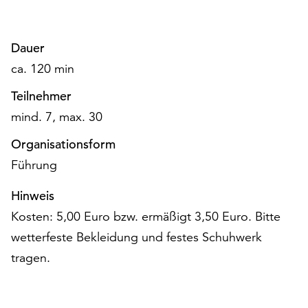
am
Ende
der
Dauer
Seite
ca. 120 min
die
Schaltfläche
Teilnehmer
„Cookie-
mind. 7, max. 30
Einstellungen“
zur
Organisationsform
Verfügung.
Führung
Funktionale
Cookies
Hinweis
werden
auch
Kosten: 5,00 Euro bzw. ermäßigt 3,50 Euro. Bitte
ohne
wetterfeste Bekleidung und festes Schuhwerk
Ihr
tragen.
Einverständnis
weiterhin
ausgeführt.