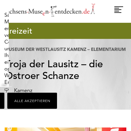
widerrufen.
Umscha
Sachsens-
Naviga
Museen-
entdecken.de
Freizeit
verwendet
Cookies,
um
MUSEUM DER WESTLAUSITZ KAMENZ – ELEMENTARIUM
Ihnen
Troja der Lausitz – die
ein
optimales
Ostroer Schanze
Webseiten-
Erlebnis
zu
Ort
Kamenz
bieten.
ALLE AKZEPTIEREN
Dazu
zählen
Cookies,
die
für