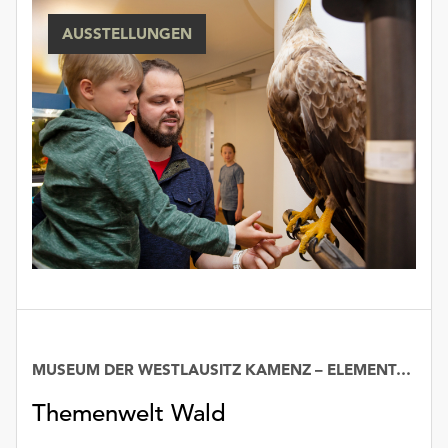
unserer
AUSSTELLUNGEN
Datenschutzerklärung
oder
dem
Impressum
.
MUSEUM DER WESTLAUSITZ KAMENZ – ELEMENTARIUM
Datum
Themenwelt Wald