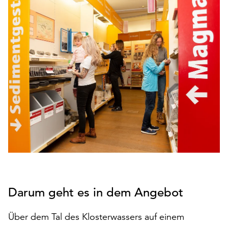
den
Betrieb
der
Seite
notwendig
sind
(funktionale
Cookies),
sowie
solche,
die
lediglich
zu
anonymen
Statistikzwecken
genutzt
Darum geht es in dem Angebot
werden.
Klicken
Über dem Tal des Klosterwassers auf einem
Sie