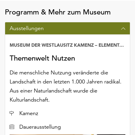
Möchten
Programm & Mehr zum Museum
Sie
die
verwendeten
Ausstellungen
Cookies
anpassen,
MUSEUM DER WESTLAUSITZ KAMENZ – ELEMENTARIUM
erreichen
Datum
Sie
Themenwelt Nutzen
die
Einstellungen
Die menschliche Nutzung veränderte die
über
die
Landschaft in den letzten 1.000 Jahren radikal.
Schaltfläche
Aus einer Naturlandschaft wurde die
„Auswählen“.
Kulturlandschaft.
Weitere
Informationen
Ort
Kamenz
finden
Sie
Dauerausstellung
in