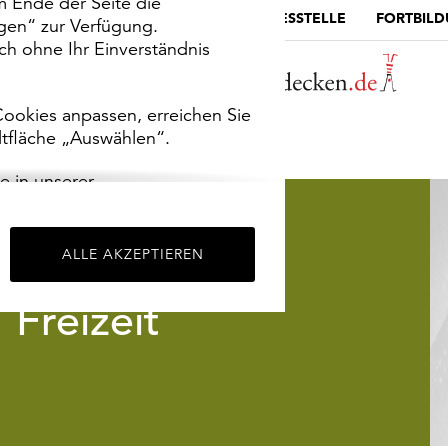
m Ende der Seite die
MUSEUMSPORTAL
DIE LANDESSTELLE
FORTBIL
ngen“ zur Verfügung.
h ohne Ihr Einverständnis
ookies anpassen, erreichen Sie
ltfläche „Auswählen“.
e in unserer
m
Impressum
.
ALLE AKZEPTIEREN
Freizeit