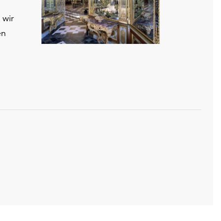
 wir
en