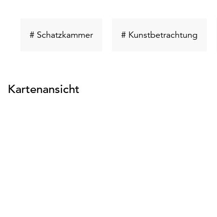
Schlüsselwort
Schl
# Schatzkammer
# Kunstbetrachtung
suchen
such
Kartenansicht