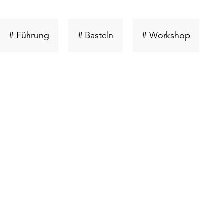
üsselwort
Schlüsselwort
Schlüsselwort
Schlüss
# Führung
# Basteln
# Workshop
en
suchen
suchen
suchen