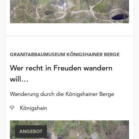
unserer
Datenschutzerklärung
oder
dem
Impressum
.
GRANITABBAUMUSEUM KÖNIGSHAINER BERGE
Wer recht in Freuden wandern
will…
Wanderung durch die Königshainer Berge
Ort
Königshain
ANGEBOT