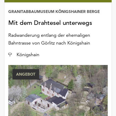
Möchten
Sie
GRANITABBAUMUSEUM KÖNIGSHAINER BERGE
die
verwendeten
Mit dem Drahtesel unterwegs
Cookies
anpassen,
Radwanderung entlang der ehemaligen
erreichen
Bahntrasse von Görlitz nach Königshain
Sie
die
Ort
Königshain
Einstellungen
über
die
ANGEBOT
Schaltfläche
„Auswählen“.
Weitere
Informationen
finden
Sie
in