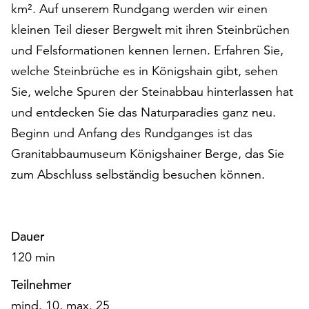
km². Auf unserem Rundgang werden wir einen
auf
kleinen Teil dieser Bergwelt mit ihren Steinbrüchen
„Alle
akzeptieren“,
und Felsformationen kennen lernen. Erfahren Sie,
um
welche Steinbrüche es in Königshain gibt, sehen
alle
Sie, welche Spuren der Steinabbau hinterlassen hat
Cookies
zu
und entdecken Sie das Naturparadies ganz neu.
akzeptieren.
Beginn und Anfang des Rundganges ist das
Sie
Granitabbaumuseum Königshainer Berge, das Sie
können
Ihr
zum Abschluss selbständig besuchen können.
Einverständnis
jederzeit
ändern
und
Dauer
widerrufen.
120 min
Dafür
steht
Teilnehmer
Ihnen
mind. 10, max. 25