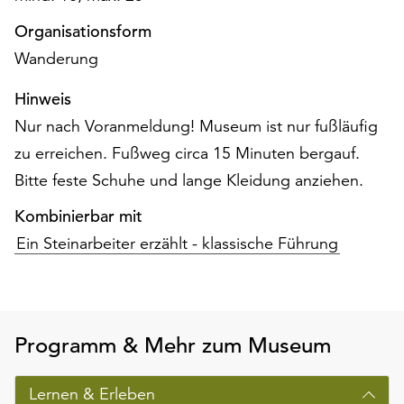
am
Ende
Organisationsform
der
Wanderung
Seite
die
Hinweis
Schaltfläche
Nur nach Voranmeldung! Museum ist nur fußläufig
„Cookie-
zu erreichen. Fußweg circa 15 Minuten bergauf.
Einstellungen“
zur
Bitte feste Schuhe und lange Kleidung anziehen.
Verfügung.
Funktionale
Kombinierbar mit
Cookies
Ein Steinarbeiter erzählt - klassische Führung
werden
auch
ohne
Ihr
Einverständnis
Programm & Mehr zum Museum
weiterhin
ausgeführt.
Lernen & Erleben