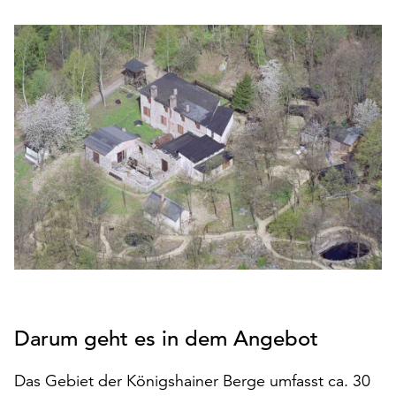
den
Betrieb
der
Seite
notwendig
sind
(funktionale
Cookies),
sowie
solche,
die
lediglich
zu
anonymen
Statistikzwecken
genutzt
Darum geht es in dem Angebot
werden.
Klicken
Das Gebiet der Königshainer Berge umfasst ca. 30
Sie