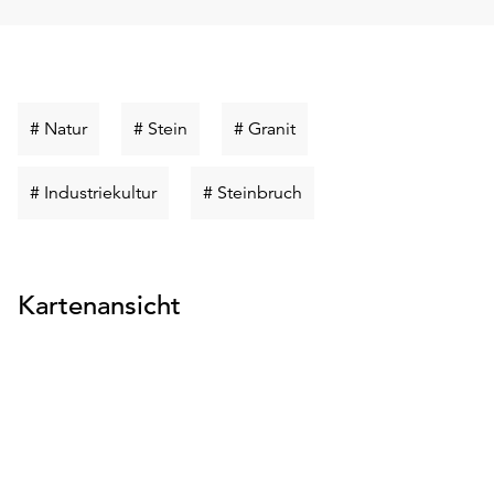
Schlüsselwort
Schlüsselwort
Schlüsselwort
# Natur
# Stein
# Granit
suchen
suchen
suchen
Schlüsselwort
Schlüsselwort
# Industriekultur
# Steinbruch
suchen
suchen
Kartenansicht