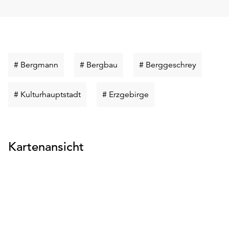
Schlüsselwort
Schlüsselwort
Schlüsse
# Bergmann
# Bergbau
# Berggeschrey
suchen
suchen
suchen
Schlüsselwort
Schlüsselwort
# Kulturhauptstadt
# Erzgebirge
suchen
suchen
Kartenansicht