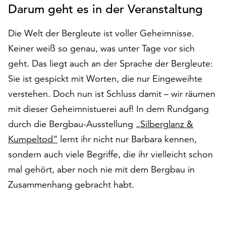
Darum geht es in der Veranstaltung
auf
„Alle
Die Welt der Bergleute ist voller Geheimnisse.
akzeptieren“,
um
Keiner weiß so genau, was unter Tage vor sich
alle
geht. Das liegt auch an der Sprache der Bergleute:
Cookies
Sie ist gespickt mit Worten, die nur Eingeweihte
zu
akzeptieren.
verstehen. Doch nun ist Schluss damit – wir räumen
Sie
mit dieser Geheimnistuerei auf! In dem Rundgang
können
durch die Bergbau-Ausstellung
„Silberglanz &
Ihr
Einverständnis
Kumpeltod“
lernt ihr nicht nur Barbara kennen,
jederzeit
sondern auch viele Begriffe, die ihr vielleicht schon
ändern
mal gehört, aber noch nie mit dem Bergbau in
und
widerrufen.
Zusammenhang gebracht habt.
Dafür
steht
Ihnen