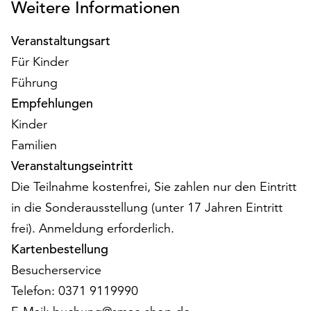
Weitere Informationen
am
Ende
der
Veranstaltungsart
Seite
Für Kinder
die
Führung
Schaltfläche
„Cookie-
Empfehlungen
Einstellungen“
Kinder
zur
Familien
Verfügung.
Veranstaltungseintritt
Funktionale
Cookies
Die Teilnahme kostenfrei, Sie zahlen nur den Eintritt
werden
in die Sonderausstellung (unter 17 Jahren Eintritt
auch
frei). Anmeldung erforderlich.
ohne
Ihr
Kartenbestellung
Einverständnis
Besucherservice
weiterhin
Telefon: 0371 9119990
ausgeführt.