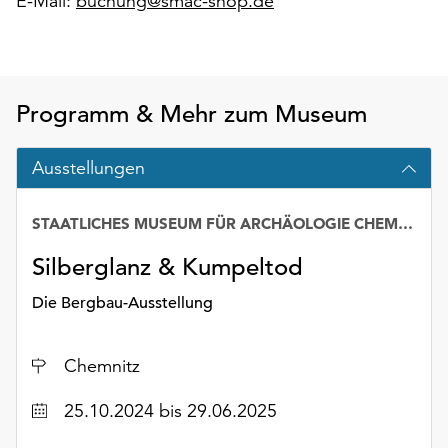
E-Mail:
buchung@smac-shop.de
Möchten
Sie
die
verwendeten
Cookies
Programm & Mehr zum Museum
anpassen,
erreichen
Ausstellungen
Sie
die
Einstellungen
STAATLICHES MUSEUM FÜR ARCHÄOLOGIE CHEMNITZ – SMAC
über
Silberglanz & Kumpeltod
die
Schaltfläche
Die Bergbau-Ausstellung
„Auswählen“.
Weitere
Ort
Chemnitz
Informationen
finden
Datum
25.10.2024 bis 29.06.2025
Sie
in