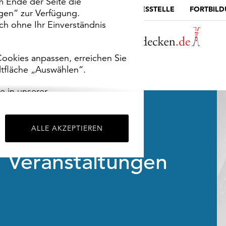
m Ende der Seite die
MUSEUMSPORTAL
DIE LANDESSTELLE
FORTBIL
ngen“ zur Verfügung.
h ohne Ihr Einverständnis
ookies anpassen, erreichen Sie
ltfläche „Auswählen“.
e in unserer
m
Impressum
.
ALLE AKZEPTIEREN
Veranstaltungen