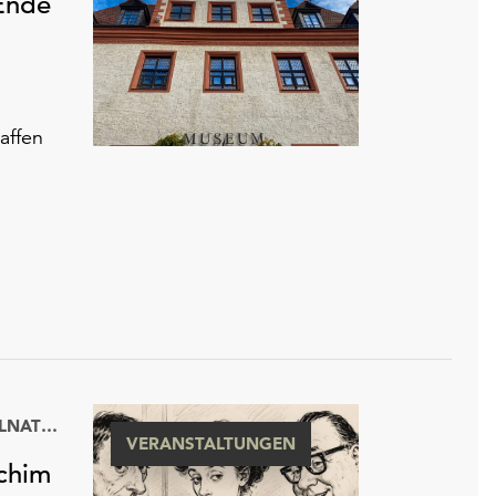
 Ende
affen
KULTURHISTORISCHES MUSEUM WURZEN MIT RINGELNATZ-SAMMLUNG
VERANSTALTUNGEN
achim