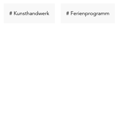
lüsselwort
Schlüsselwort
Schlüsse
# Kunsthandwerk
# Ferienprogramm
chen
suchen
suchen