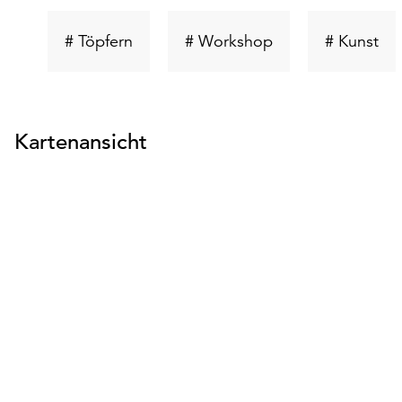
Schlüsselwort
Schlüsselwort
Sch
# Töpfern
# Workshop
# Kunst
suchen
suchen
su
Kartenansicht