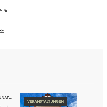
dung
de
KULTURHISTORISCHES MUSEUM WURZEN MIT RINGELNATZ-SAMMLUNG
VERANSTALTUNGEN