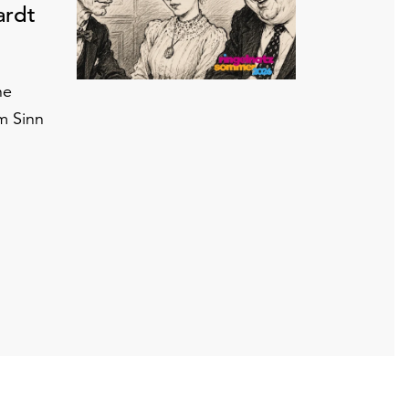
ardt
ne
m Sinn