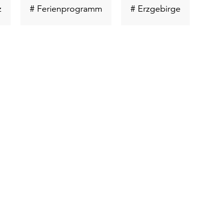
Schlüsselwort
Schlüsselwort
Schlüssel
z
# Ferienprogramm
# Erzgebirge
suchen
suchen
suchen