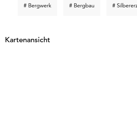
Schlüsselwort
Schlüsselwort
# Bergwerk
# Bergbau
# Silberer
suchen
suchen
Kartenansicht