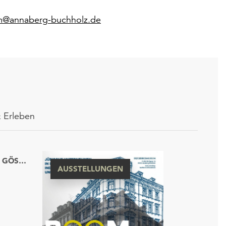
m@annaberg-buchholz.de
 Erleben
ERZGEBIRGSMUSEUM MIT BESUCHERBERGWERK „IM GÖSSNER“
AUSSTELLUNGEN