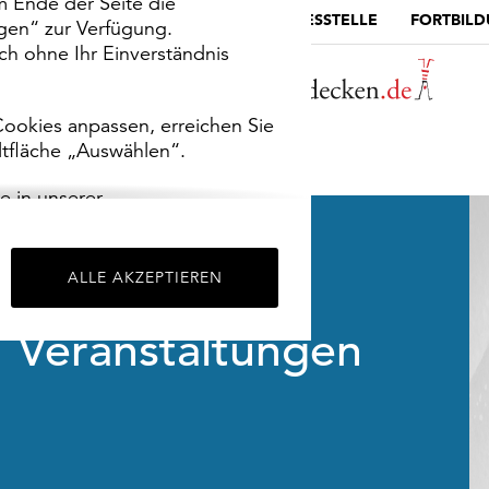
m Ende der Seite die
MUSEUMSPORTAL
DIE LANDESSTELLE
FORTBIL
ngen“ zur Verfügung.
h ohne Ihr Einverständnis
ookies anpassen, erreichen Sie
ltfläche „Auswählen“.
e in unserer
m
Impressum
.
ALLE AKZEPTIEREN
Veranstaltungen