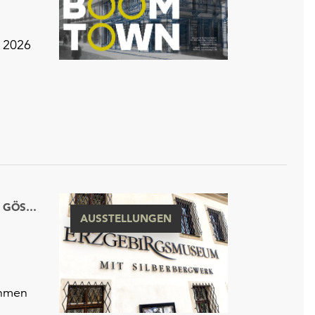
n 2026
ERZGEBIRGSMUSEUM MIT BESUCHERBERGWERK „IM GÖSSNER“
AUSSTELLUNGEN
ahmen