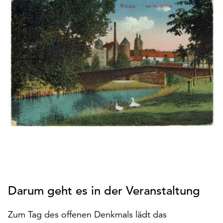
den
Betrieb
der
Seite
notwendig
sind
(funktionale
Cookies),
sowie
solche,
die
lediglich
zu
anonymen
Statistikzwecken
genutzt
Darum geht es in der Veranstaltung
werden.
Klicken
Zum Tag des offenen Denkmals lädt das
Sie