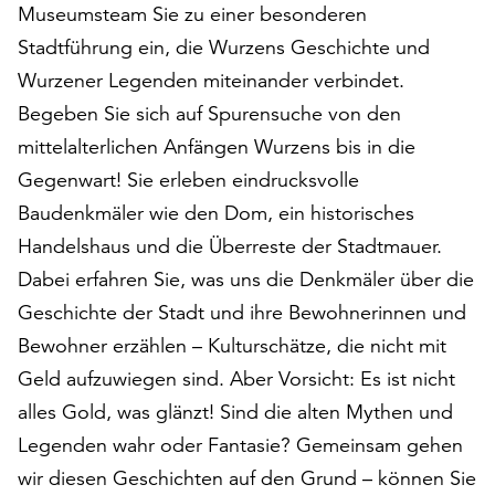
Museumsteam Sie zu einer besonderen
auf
Stadtführung ein, die Wurzens Geschichte und
„Alle
akzeptieren“,
Wurzener Legenden miteinander verbindet.
um
Begeben Sie sich auf Spurensuche von den
alle
mittelalterlichen Anfängen Wurzens bis in die
Cookies
zu
Gegenwart! Sie erleben eindrucksvolle
akzeptieren.
Baudenkmäler wie den Dom, ein historisches
Sie
Handelshaus und die Überreste der Stadtmauer.
können
Ihr
Dabei erfahren Sie, was uns die Denkmäler über die
Einverständnis
Geschichte der Stadt und ihre Bewohnerinnen und
jederzeit
Bewohner erzählen – Kulturschätze, die nicht mit
ändern
und
Geld aufzuwiegen sind. Aber Vorsicht: Es ist nicht
widerrufen.
alles Gold, was glänzt! Sind die alten Mythen und
Dafür
Legenden wahr oder Fantasie? Gemeinsam gehen
steht
wir diesen Geschichten auf den Grund – können Sie
Ihnen