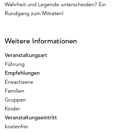
am
Wahrheit und Legende unterscheiden? Ein
Ende
Rundgang zum Mitraten!
der
Seite
die
Schaltfläche
Weitere Informationen
„Cookie-
Einstellungen“
Veranstaltungsart
zur
Führung
Verfügung.
Funktionale
Empfehlungen
Cookies
Erwachsene
werden
Familien
auch
ohne
Gruppen
Ihr
Kinder
Einverständnis
Veranstaltungseintritt
weiterhin
ausgeführt.
kostenfrei