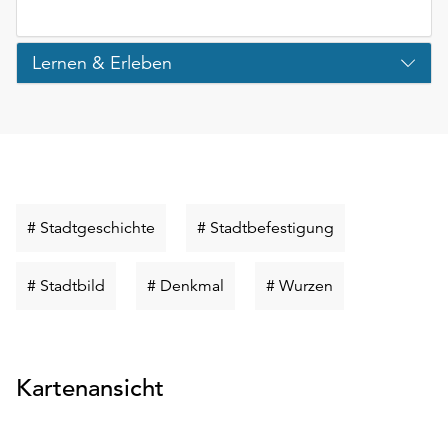
Lernen & Erleben
Schlüsselwort
Schlüsselwort
# Stadtgeschichte
# Stadtbefestigung
suchen
suchen
Schlüsselwort
Schlüsselwort
Schlüsselwort
# Stadtbild
# Denkmal
# Wurzen
suchen
suchen
suchen
Kartenansicht