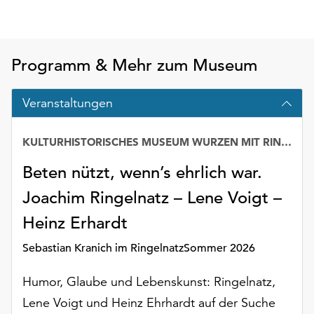
Möchten
Sie
die
verwendeten
Programm & Mehr zum Museum
Cookies
anpassen,
Veranstaltungen
erreichen
Sie
die
KULTURHISTORISCHES MUSEUM WURZEN MIT RINGELNATZ-SAMMLUNG
Einstellungen
Beten nützt, wenn’s ehrlich war.
über
die
Joachim Ringelnatz – Lene Voigt –
Schaltfläche
„Auswählen“.
Heinz Erhardt
Weitere
Sebastian Kranich im RingelnatzSommer 2026
Informationen
finden
Humor, Glaube und Lebenskunst: Ringelnatz,
Sie
Lene Voigt und Heinz Ehrhardt auf der Suche
in