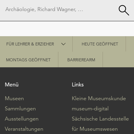
Schnellzugriff
FÜR LEHRER & ERZIEHER
HEUTE GEÖFFNET
MONTAGS GEÖFFNET
BARRIEREARM
Menü
Links
Museen
Kleine Museumskunde
Sammlungen
museum-digital
Ausstellungen
Sächsische Landesstelle
Veranstaltungen
für Museumswesen