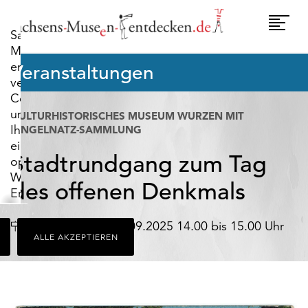
widerrufen.
Umscha
Sachsens-
Naviga
Museen-
entdecken.de
Veranstaltungen
verwendet
Cookies,
um
KULTURHISTORISCHES MUSEUM WURZEN MIT
Ihnen
RINGELNATZ-SAMMLUNG
ein
Stadtrundgang zum Tag
optimales
Webseiten-
des offenen Denkmals
Erlebnis
zu
bieten.
Datum
Wurzen
14.09.2025 14.00 bis 15.00 Uhr
ALLE AKZEPTIEREN
Dazu
zählen
Cookies,
die
für