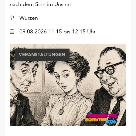
nach dem Sinn im Unsinn
unserer
Datenschutzerklärung
Ort
Wurzen
oder
dem
Datum
09.08.2026 11.15 bis 12.15 Uhr
Impressum
.
VERANSTALTUNGEN