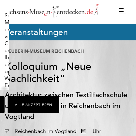
widerrufen.
Umscha
Sachsens-
Naviga
Museen-
entdecken.de
Veranstaltungen
verwendet
Cookies,
um
NEUBERIN-MUSEUM REICHENBACH
Ihnen
Kolloquium „Neue
ein
optimales
Sachlichkeit“
Webseiten-
Erlebnis
zu
Architektur zwischen Textilfachschule
bieten.
und Wasserturm in Reichenbach im
ALLE AKZEPTIEREN
Dazu
zählen
Vogtland
Cookies,
die
Datum
Reichenbach im Vogtland
Uhr
für