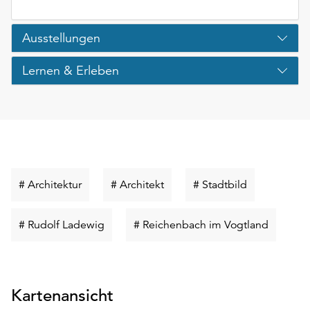
Ausstellungen
Lernen & Erleben
Schlüsselwort
Schlüsselwort
Schlüsselwor
# Architektur
# Architekt
# Stadtbild
suchen
suchen
suchen
Schlüsselwort
Schlüsse
# Rudolf Ladewig
# Reichenbach im Vogtland
suchen
suchen
Kartenansicht