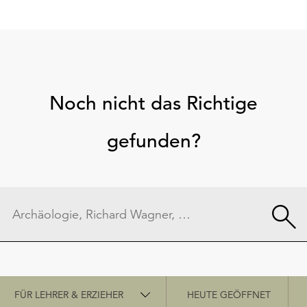
Noch nicht das Richtige
gefunden?
Schnellzugriff
FÜR LEHRER & ERZIEHER
HEUTE GEÖFFNET