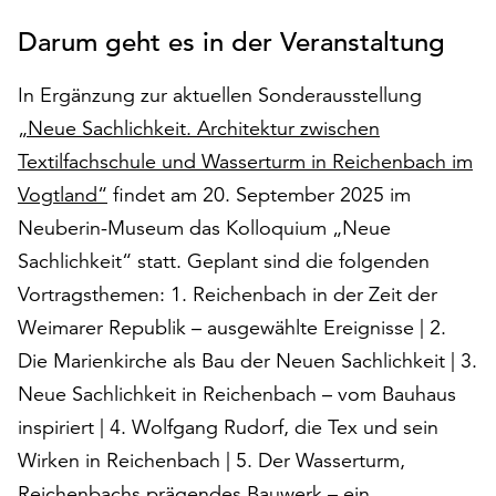
auf
Darum geht es in der Veranstaltung
„Alle
akzeptieren“,
In Ergänzung zur aktuellen Sonderausstellung
um
alle
„Neue Sachlichkeit. Architektur zwischen
Cookies
Textilfachschule und Wasserturm in Reichenbach im
zu
Vogtland“
findet am 20. September 2025 im
akzeptieren.
Sie
Neuberin-Museum das Kolloquium „Neue
können
Sachlichkeit“ statt. Geplant sind die folgenden
Ihr
Vortragsthemen: 1. Reichenbach in der Zeit der
Einverständnis
Weimarer Republik – ausgewählte Ereignisse | 2.
jederzeit
ändern
Die Marienkirche als Bau der Neuen Sachlichkeit | 3.
und
Neue Sachlichkeit in Reichenbach – vom Bauhaus
widerrufen.
inspiriert | 4. Wolfgang Rudorf, die Tex und sein
Dafür
steht
Wirken in Reichenbach | 5. Der Wasserturm,
Ihnen
Reichenbachs prägendes Bauwerk – ein