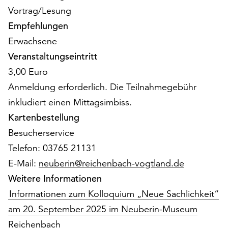
Möchten
Vortrag/Lesung
Sie
Empfehlungen
die
Erwachsene
verwendeten
Cookies
Veranstaltungseintritt
anpassen,
3,00 Euro
erreichen
Anmeldung erforderlich. Die Teilnahmegebühr
Sie
die
inkludiert einen Mittagsimbiss.
Einstellungen
Kartenbestellung
über
Besucherservice
die
Schaltfläche
Telefon: 03765 21131
„Auswählen“.
E-Mail:
neuberin@reichenbach-vogtland.de
Weitere
Weitere Informationen
Informationen
Informationen zum Kolloquium „Neue Sachlichkeit“
finden
am 20. September 2025 im Neuberin-Museum
Sie
Reichenbach
in