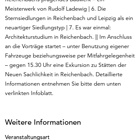
am
Meisterwerk von Rudolf Ladewig | 6. Die
Ende
der
Sternsiedlungen in Reichenbach und Leipzig als ein
Seite
neuartiger Siedlungstyp | 7. Es war einmal:
die
Architekturstudium in Reichenbach. || Im Anschluss
Schaltfläche
„Cookie-
an die Vorträge startet – unter Benutzung eigener
Einstellungen“
Fahrzeuge beziehungsweise per Mitfahrgelegenheit
zur
– gegen 15.30 Uhr eine Exkursion zu Stätten der
Verfügung.
Neuen Sachlichkeit in Reichenbach. Detaillierte
Funktionale
Cookies
Informationen entnehmen Sie bitte dem unten
werden
verlinkten Infoblatt.
auch
ohne
Ihr
Einverständnis
Weitere Informationen
weiterhin
ausgeführt.
Veranstaltungsart