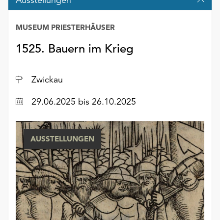
Möchten
Sie
MUSEUM PRIESTERHÄUSER
die
verwendeten
1525. Bauern im Krieg
Cookies
anpassen,
erreichen
Ort
Zwickau
Sie
die
Datum
29.06.2025 bis 26.10.2025
Einstellungen
über
die
AUSSTELLUNGEN
Schaltfläche
„Auswählen“.
Weitere
Informationen
finden
Sie
in