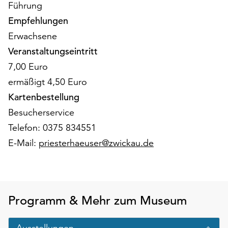
am
Führung
Ende
Empfehlungen
der
Erwachsene
Seite
Veranstaltungseintritt
die
Schaltfläche
7,00 Euro
„Cookie-
ermäßigt 4,50 Euro
Einstellungen“
Kartenbestellung
zur
Verfügung.
Besucherservice
Funktionale
Telefon: 0375 834551
Cookies
E-Mail:
priesterhaeuser@zwickau.de
werden
auch
ohne
Ihr
Einverständnis
Programm & Mehr zum Museum
weiterhin
ausgeführt.
Ausstellungen