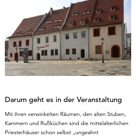
den
Betrieb
der
Seite
notwendig
sind
(funktionale
Cookies),
sowie
solche,
die
lediglich
zu
anonymen
Darum geht es in der Veranstaltung
Statistikzwecken
genutzt
Mit ihren verwinkelten Räumen, den alten Stuben,
werden.
Kammern und Rußküchen sind die mittelalterlichen
Klicken
Priesterhäuser schon selbst „ungeahnt
Sie