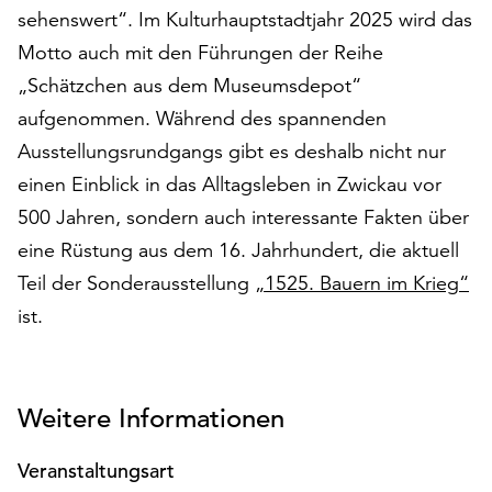
sehenswert“. Im Kulturhauptstadtjahr 2025 wird das
auf
„Alle
Motto auch mit den Führungen der Reihe
akzeptieren“,
„Schätzchen aus dem Museumsdepot“
um
aufgenommen. Während des spannenden
alle
Cookies
Ausstellungsrundgangs gibt es deshalb nicht nur
zu
einen Einblick in das Alltagsleben in Zwickau vor
akzeptieren.
500 Jahren, sondern auch interessante Fakten über
Sie
eine Rüstung aus dem 16. Jahrhundert, die aktuell
können
Ihr
Teil der Sonderausstellung
„1525. Bauern im Krieg“
Einverständnis
ist.
jederzeit
ändern
und
widerrufen.
Weitere Informationen
Dafür
steht
Veranstaltungsart
Ihnen