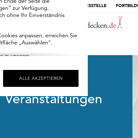
m Ende der Seite die
MUSEUMSPORTAL
DIE LANDESSTELLE
FORTBIL
ngen“ zur Verfügung.
h ohne Ihr Einverständnis
ookies anpassen, erreichen Sie
ltfläche „Auswählen“.
e in unserer
m
Impressum
.
ALLE AKZEPTIEREN
Veranstaltungen