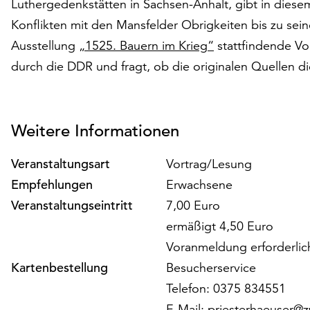
Luthergedenkstätten in Sachsen-Anhalt, gibt in dies
Konflikten mit den Mansfelder Obrigkeiten bis zu sei
Ausstellung
„1525. Bauern im Krieg“
stattfindende Vo
durch die DDR und fragt, ob die originalen Quellen d
Weitere Informationen
Veranstaltungsart
Vortrag/Lesung
Empfehlungen
Erwachsene
Veranstaltungseintritt
7,00 Euro
ermäßigt 4,50 Euro
Voranmeldung erforderlic
Kartenbestellung
Besucherservice
Telefon: 0375 834551
E-Mail:
priesterhaeuser@z