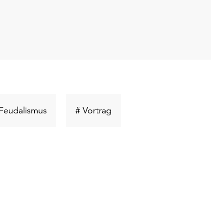
wort
Schlüsselwort
Schlüsselwort
Feudalismus
# Vortrag
suchen
suchen