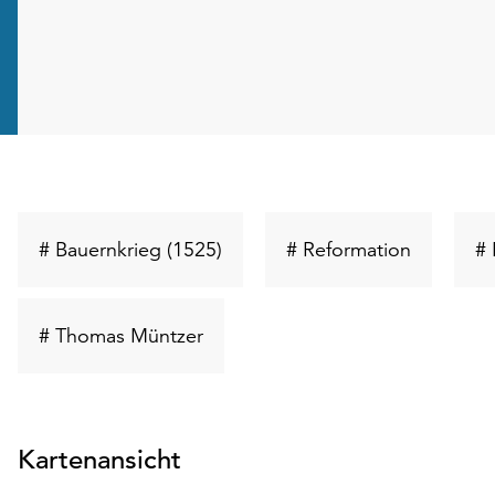
Schlüsselwort
Schlüssel
# Bauernkrieg (1525)
# Reformation
# 
suchen
suchen
Schlüsselwort
# Thomas Müntzer
suchen
Kartenansicht