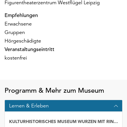
Figurentheaterzentrum Westflügel Leipzig
unserer
Datenschutzerklärung
Empfehlungen
oder
Erwachsene
dem
Impressum
Gruppen
.
Hörgeschädigte
Veranstaltungseintritt
kostenfrei
Programm & Mehr zum Museum
Lernen & Erleben
KULTURHISTORISCHES MUSEUM WURZEN MIT RINGELNATZ-SAMMLUNG