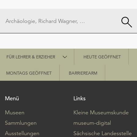
Schnellzugriff
FÜR LEHRER & ERZIEHER
HEUTE GEÖFFNET
MONTAGS GEÖFFNET
BARRIEREARM
Menü
Links
Museen
Kleine Museumskunde
Sammlungen
museum-digital
Ausstellungen
Sächsische Landesstelle