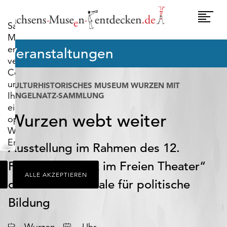
widerrufen.
Umscha
Sachsens-
Naviga
Museen-
entdecken.de
Veranstaltungen
verwendet
Cookies,
um
KULTURHISTORISCHES MUSEUM WURZEN MIT
Ihnen
RINGELNATZ-SAMMLUNG
ein
Wurzen webt weiter
optimales
Webseiten-
Erlebnis
Ausstellung im Rahmen des 12.
zu
Festivals „Politik im Freien Theater“
bieten.
ALLE AKZEPTIEREN
Dazu
der Bundeszentrale für politische
zählen
Cookies,
Bildung
die
für
Datum
Wurzen
Uhr