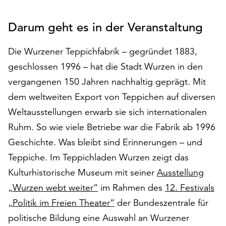
auf
„Alle
Darum geht es in der Veranstaltung
akzeptieren“,
um
Die Wurzener Teppichfabrik – gegründet 1883,
alle
geschlossen 1996 – hat die Stadt Wurzen in den
Cookies
zu
vergangenen 150 Jahren nachhaltig geprägt. Mit
akzeptieren.
dem weltweiten Export von Teppichen auf diversen
Sie
Weltausstellungen erwarb sie sich internationalen
können
Ihr
Ruhm. So wie viele Betriebe war die Fabrik ab 1996
Einverständnis
Geschichte. Was bleibt sind Erinnerungen – und
jederzeit
Teppiche. Im Teppichladen Wurzen zeigt das
ändern
Kulturhistorische Museum mit seiner
Ausstellung
und
widerrufen.
„Wurzen webt weiter“
im Rahmen des
12. Festivals
Dafür
„Politik im Freien Theater“
der Bundeszentrale für
steht
politische Bildung eine Auswahl an Wurzener
Ihnen