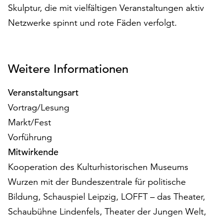
Möchten
Skulptur, die mit vielfältigen Veranstaltungen aktiv
Sie
Netzwerke spinnt und rote Fäden verfolgt.
die
verwendeten
Cookies
anpassen,
Weitere Informationen
erreichen
Sie
Veranstaltungsart
die
Vortrag/Lesung
Einstellungen
über
Markt/Fest
die
Vorführung
Schaltfläche
Mitwirkende
„Auswählen“.
Kooperation des Kulturhistorischen Museums
Weitere
Wurzen mit der Bundeszentrale für politische
Informationen
finden
Bildung, Schauspiel Leipzig, LOFFT – das Theater,
Sie
Schaubühne Lindenfels, Theater der Jungen Welt,
in