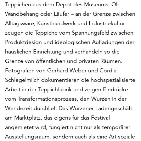
am
Teppichen aus dem Depot des Museums. Ob
Ende
Wandbehang oder Läufer – an der Grenze zwischen
der
Alltagsware, Kunsthandwerk und Industriekultur
Seite
die
zeugen die Teppiche vom Spannungsfeld zwischen
Schaltfläche
Produktdesign und ideologischen Aufladungen der
„Cookie-
häuslichen Einrichtung und verhandeln so die
Einstellungen“
zur
Grenze von öffentlichen und privaten Räumen.
Verfügung.
Fotografien von Gerhard Weber und Cordia
Funktionale
Schlegelmilch dokumentieren die hochspezialisierte
Cookies
Arbeit in der Teppichfabrik und zeigen Eindrücke
werden
auch
vom Transformationsprozess, den Wurzen in der
ohne
Wendezeit durchlief. Das Wurzener Ladengeschäft
Ihr
am Marktplatz, das eigens für das Festival
Einverständnis
weiterhin
angemietet wird, fungiert nicht nur als temporärer
ausgeführt.
Ausstellungsraum, sondern auch als eine Art soziale