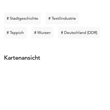
Schlüsselwort
Schlüsselwort
# Stadtgeschichte
# Textilindustrie
suchen
suchen
Schlüsselwort
Schlüsselwort
Schlüss
# Teppich
# Wurzen
# Deutschland (DDR)
suchen
suchen
suchen
Kartenansicht